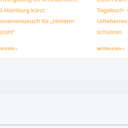
 Hamburg kürzt
Tagebuch: 
lionenanspruch für „Hinterm
Urheberrec
izont“
schützen
ERLESEN »
WEITERLESEN »