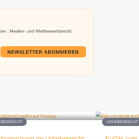
eber-, Medien- und Wettbewerbsrecht.
NEWSLETTER ABONNIEREN
EBERRECHT
URHEBERRECHT
hvergütung im Urheberrecht:
EuGH zum 