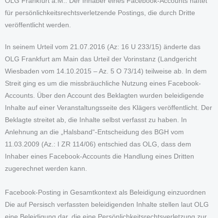
OLG Frankfurt a.M.: Der Inhaber eines Facebook-Accounts haftet
für persönlichkeitsrechtsverletzende Postings, die durch Dritte
veröffentlicht werden.
In seinem Urteil vom 21.07.2016 (Az: 16 U 233/15) änderte das
OLG Frankfurt am Main das Urteil der Vorinstanz (Landgericht
Wiesbaden vom 14.10.2015 – Az. 5 O 73/14) teilweise ab. In dem
Streit ging es um die missbräuchliche Nutzung eines Facebook-
Accounts. Über den Account des Beklagten wurden beleidigende
Inhalte auf einer Veranstaltungsseite des Klägers veröffentlicht. Der
Beklagte streitet ab, die Inhalte selbst verfasst zu haben. In
Anlehnung an die „Halsband“-Entscheidung des BGH vom
11.03.2009 (Az.: I ZR 114/06) entschied das OLG, dass dem
Inhaber eines Facebook-Accounts die Handlung eines Dritten
zugerechnet werden kann.
Facebook-Posting in Gesamtkontext als Beleidigung einzuordnen
Die auf Persisch verfassten beleidigenden Inhalte stellen laut OLG
eine Beleidigung dar, die eine Persönlichkeitsrechtsverletzung zur