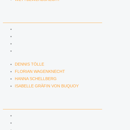
ANWÄLTINNEN & ANWÄLTE
DENNIS TÖLLE
FLORIAN WAGENKNECHT
HANNA SCHELLBERG
ISABELLE GRÄFIN VON BUQUOY
DENNIS TÖLLE
FLORIAN WAGENKNECHT
HANNA SCHELLBERG
ISABELLE GRÄFIN VON BUQUOY
NEWS & INSIGHTS
BLOG
PODCAST