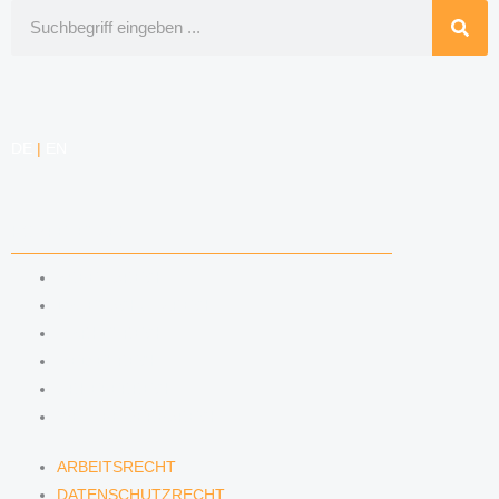
Suche
DE
|
EN
KOMPETENZEN
ARBEITSRECHT
DATENSCHUTZRECHT
MARKENRECHT
MEDIENRECHT
URHEBERRECHT
WETTBEWERBSRECHT
ARBEITSRECHT
DATENSCHUTZRECHT