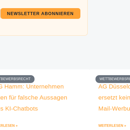
NEWSLETTER ABONNIEREN
TBEWERBSRECHT
WETTBEWERBSR
G Hamm: Unternehmen
AG Düsseld
ten für falsche Aussagen
ersetzt kei
es KI-Chatbots
Mail-Werb
ERLESEN »
WEITERLESEN »