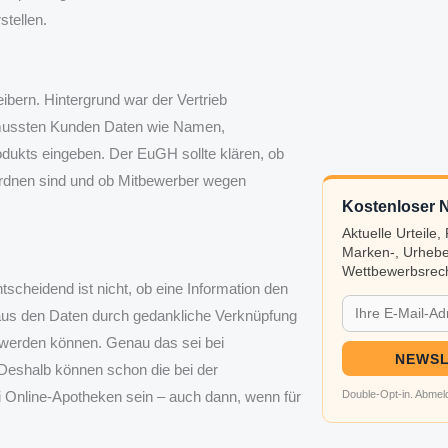
stellen.
bern. Hintergrund war der Vertrieb
ei mussten Kunden Daten wie Namen,
odukts eingeben. Der EuGH sollte klären, ob
ordnen sind und ob Mitbewerber wegen
Kostenloser N
Aktuelle Urteile
Marken-, Urhebe
Wettbewerbsrech
scheidend ist nicht, ob eine Information den
 aus den Daten durch gedankliche Verknüpfung
werden können. Genau das sei bei
NEWSL
. Deshalb können schon die bei der
 Online-Apotheken sein – auch dann, wenn für
Double-Opt-in. Abmeld