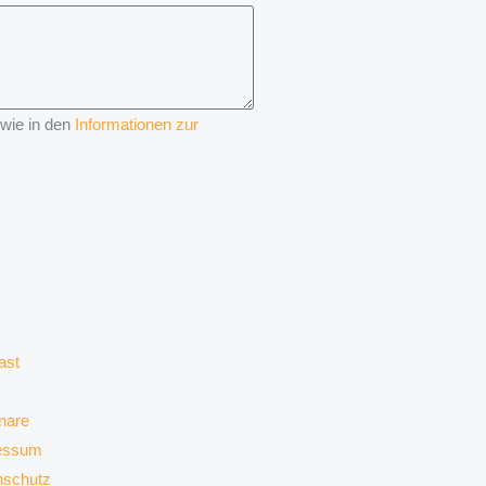
 wie in den
Informationen zur
ast
nare
essum
nschutz