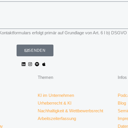
taktformulars erfolgt primär auf Grundlage von Art. 6 I b) DSGVO
SENDEN
Themen
Infos
KI im Unternehmen
Podc
Urheberrecht & KI
Blog
Nachhaltigkeit & Wettbewerbsrecht
Semi
Arbeitszeiterfassung
Impr
uy
Date