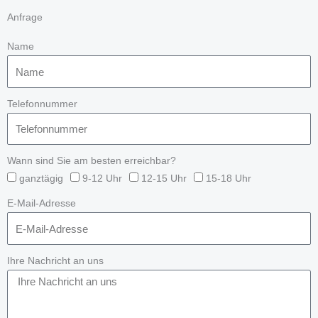
Anfrage
Name
Telefonnummer
Wann sind Sie am besten erreichbar?
ganztägig
9-12 Uhr
12-15 Uhr
15-18 Uhr
E-Mail-Adresse
Ihre Nachricht an uns