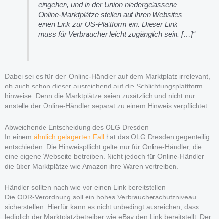
eingehen, und in der Union niedergelassene
Online-Marktplätze stellen auf ihren Websites
einen Link zur OS-Plattform ein. Dieser Link
muss für Verbraucher leicht zugänglich sein. […]“
Dabei sei es für den Online-Händler auf dem Marktplatz irrelevant,
ob auch schon dieser ausreichend auf die Schlichtungsplattform
hinweise. Denn die Marktplätze seien zusätzlich und nicht nur
anstelle der Online-Händler separat zu einem Hinweis verpflichtet.
Abweichende Entscheidung des OLG Dresden
In einem
ähnlich gelagerten Fall
hat das OLG Dresden gegenteilig
entschieden. Die Hinweispflicht gelte nur für Online-Händler, die
eine eigene Webseite betreiben. Nicht jedoch für Online-Händler
die über Marktplätze wie Amazon ihre Waren vertreiben.
Händler sollten nach wie vor einen Link bereitstellen
Die ODR-Verordnung soll ein hohes Verbraucherschutzniveau
sicherstellen. Hierfür kann es nicht unbedingt ausreichen, dass
lediglich der Marktplatzbetreiber wie eBay den Link bereitstellt. Der