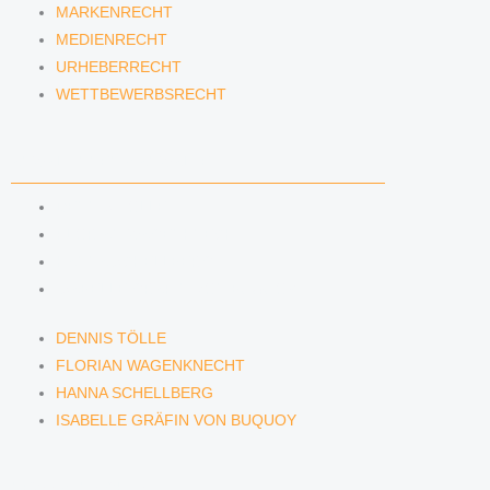
MARKENRECHT
MEDIENRECHT
URHEBERRECHT
WETTBEWERBSRECHT
ANWÄLTINNEN & ANWÄLTE
DENNIS TÖLLE
FLORIAN WAGENKNECHT
HANNA SCHELLBERG
ISABELLE GRÄFIN VON BUQUOY
DENNIS TÖLLE
FLORIAN WAGENKNECHT
HANNA SCHELLBERG
ISABELLE GRÄFIN VON BUQUOY
NEWS & INSIGHTS