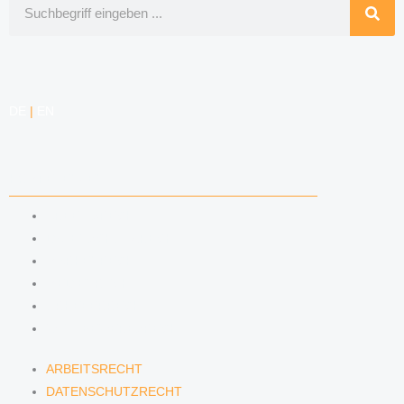
Suche
DE
|
EN
KOMPETENZEN
ARBEITSRECHT
DATENSCHUTZRECHT
MARKENRECHT
MEDIENRECHT
URHEBERRECHT
WETTBEWERBSRECHT
ARBEITSRECHT
DATENSCHUTZRECHT