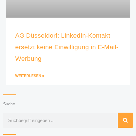
AG Düsseldorf: LinkedIn-Kontakt
ersetzt keine Einwilligung in E-Mail-
Werbung
WEITERLESEN »
Suche
Suche