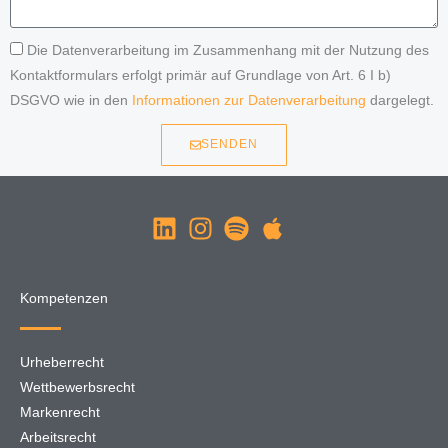
Die Datenverarbeitung im Zusammenhang mit der Nutzung des
Kontaktformulars erfolgt primär auf Grundlage von Art. 6 I b)
DSGVO wie in den
Informationen zur Datenverarbeitung
dargelegt.
SENDEN
Kompetenzen
Urheberrecht
Wettbewerbsrecht
Markenrecht
Arbeitsrecht