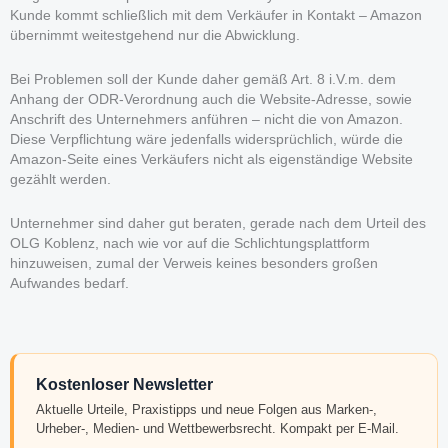
Kunde kommt schließlich mit dem Verkäufer in Kontakt – Amazon
übernimmt weitestgehend nur die Abwicklung.
Bei Problemen soll der Kunde daher gemäß Art. 8 i.V.m. dem
Anhang der ODR-Verordnung auch die Website-Adresse, sowie
Anschrift des Unternehmers anführen – nicht die von Amazon.
Diese Verpflichtung wäre jedenfalls widersprüchlich, würde die
Amazon-Seite eines Verkäufers nicht als eigenständige Website
gezählt werden.
Unternehmer sind daher gut beraten, gerade nach dem Urteil des
OLG Koblenz, nach wie vor auf die Schlichtungsplattform
hinzuweisen, zumal der Verweis keines besonders großen
Aufwandes bedarf.
Kostenloser Newsletter
Aktuelle Urteile, Praxistipps und neue Folgen aus Marken-,
Urheber-, Medien- und Wettbewerbsrecht. Kompakt per E-Mail.