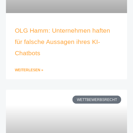
OLG Hamm: Unternehmen haften
für falsche Aussagen ihres KI-
Chatbots
WEITERLESEN »
WETTBEWERBSRECHT