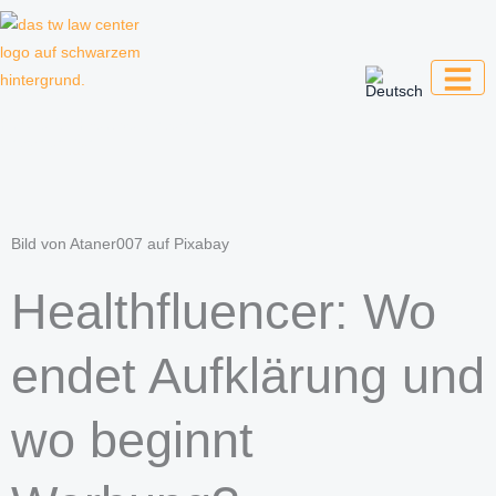
Zum
Inhalt
springen
Kanzlei für Kreative, Unternehmer und
Unternehmen
Bild von Ataner007 auf Pixabay
Healthfluencer: Wo
endet Aufklärung und
wo beginnt