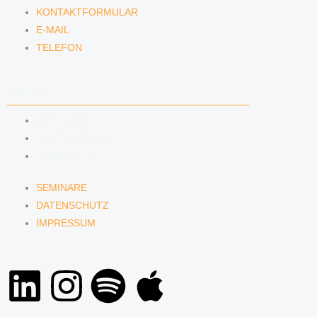
KONTAKTFORMULAR
E-MAIL
TELEFON
SERVICE
SEMINARE
DATENSCHUTZ
IMPRESSUM
SEMINARE
DATENSCHUTZ
IMPRESSUM
L
I
S
A
i
n
p
p