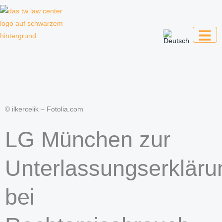
Zum
Inhalt
springen
Kanzlei für Kreative, Unternehmer und
Unternehmen
© ilkercelik – Fotolia.com
LG München zur
Unterlassungserkläru
bei