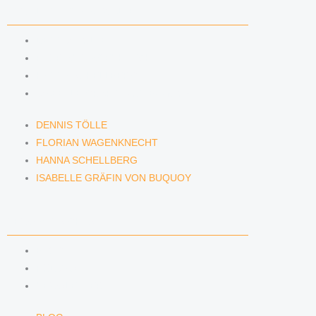
ANWÄLTINNEN & ANWÄLTE
DENNIS TÖLLE
FLORIAN WAGENKNECHT
HANNA SCHELLBERG
ISABELLE GRÄFIN VON BUQUOY
DENNIS TÖLLE
FLORIAN WAGENKNECHT
HANNA SCHELLBERG
ISABELLE GRÄFIN VON BUQUOY
NEWS & INSIGHTS
BLOG
PODCAST
NEWSLETTER