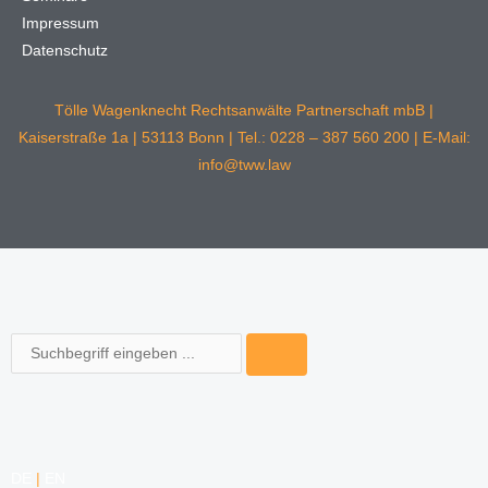
Impressum
Datenschutz
Tölle Wagenknecht Rechtsanwälte Partnerschaft mbB |
Kaiserstraße 1a | 53113 Bonn | Tel.: 0228 – 387 560 200 | E-Mail:
info@tww.law
Suche
DE
|
EN