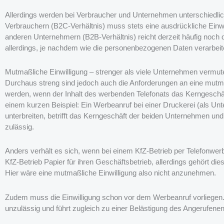
Allerdings werden bei Verbraucher und Unternehmen unterschiedlich 
Verbrauchern (B2C-Verhältnis) muss stets eine ausdrückliche Einwil
anderen Unternehmern (B2B-Verhältnis) reicht derzeit häufig noch 
allerdings, je nachdem wie die personenbezogenen Daten verarbei
Mutmaßliche Einwilligung – strenger als viele Unternehmen vermut
Durchaus streng sind jedoch auch die Anforderungen an eine mutm
werden, wenn der Inhalt des werbenden Telefonats das Kerngeschäft 
einem kurzen Beispiel: Ein Werbeanruf bei einer Druckerei (als U
unterbreiten, betrifft das Kerngeschäft der beiden Unternehmen und
zulässig.
Anders verhält es sich, wenn bei einem KfZ-Betrieb per Telefonwer
KfZ-Betrieb Papier für ihren Geschäftsbetrieb, allerdings gehört d
Hier wäre eine mutmaßliche Einwilligung also nicht anzunehmen.
Zudem muss die Einwilligung schon vor dem Werbeanruf vorliegen.
unzulässig und führt zugleich zu einer Belästigung des Angerufenen