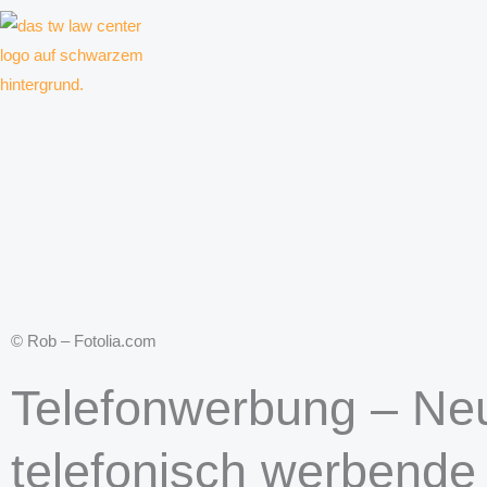
Zum
Inhalt
springen
Kanzlei für Kreative, Unternehmer und Unternehmen
© Rob – Fotolia.com
Telefonwerbung – Ne
telefonisch werbend