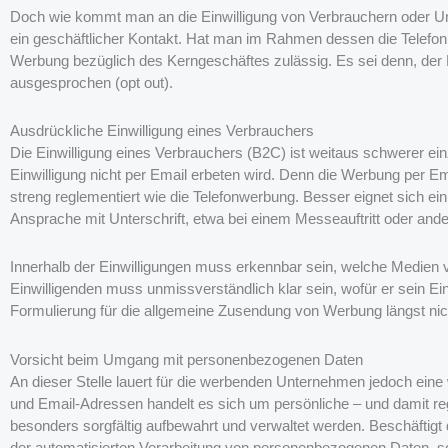
Doch wie kommt man an die Einwilligung von Verbrauchern oder U
ein geschäftlicher Kontakt. Hat man im Rahmen dessen die Telefon
Werbung bezüglich des Kerngeschäftes zulässig. Es sei denn, der B
ausgesprochen (opt out).
Ausdrückliche Einwilligung eines Verbrauchers
Die Einwilligung eines Verbrauchers (B2C) ist weitaus schwerer ein
Einwilligung nicht per Email erbeten wird. Denn die Werbung per Ema
streng reglementiert wie die Telefonwerbung. Besser eignet sich ein 
Ansprache mit Unterschrift, etwa bei einem Messeauftritt oder and
Innerhalb der Einwilligungen muss erkennbar sein, welche Medien 
Einwilligenden muss unmissverständlich klar sein, wofür er sein Ein
Formulierung für die allgemeine Zusendung von Werbung längst nic
Vorsicht beim Umgang mit personenbezogenen Daten
An dieser Stelle lauert für die werbenden Unternehmen jedoch eine
und Email-Adressen handelt es sich um persönliche – und damit 
besonders sorgfältig aufbewahrt und verwaltet werden. Beschäfti
der automatisierten Verarbeitung von personenbezogenen Daten, s