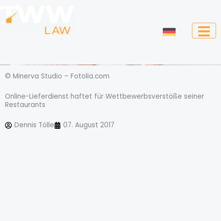
Zum
Inhalt
springen
Kanzlei für Kreative, Unternehmer und
Unternehmen
© Minerva Studio – Fotolia.com
Online-Lieferdienst haftet für Wettbewerbsverstöße seiner
Restaurants
Dennis Tölle
07. August 2017