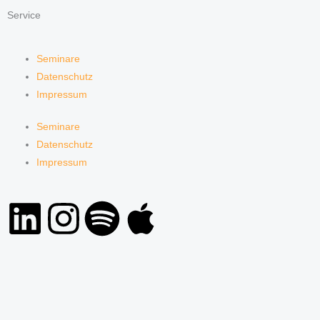
Service
Seminare
Datenschutz
Impressum
Seminare
Datenschutz
Impressum
L
I
S
A
i
n
p
p
n
s
o
p