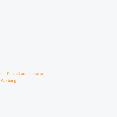
dIn-Kontakt ersetzt keine
il-Werbung