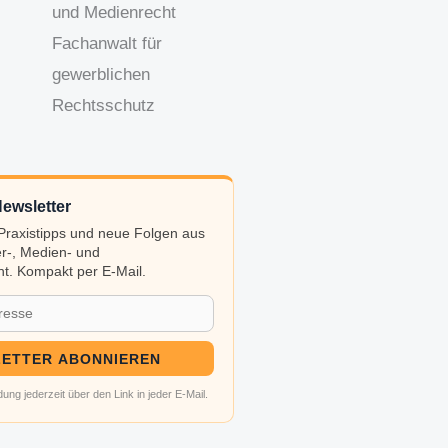
und Medienrecht
Fachanwalt für
gewerblichen
Rechtsschutz
ewsletter
, Praxistipps und neue Folgen aus
r-, Medien- und
t. Kompakt per E-Mail.
ETTER ABONNIEREN
ung jederzeit über den Link in jeder E-Mail.