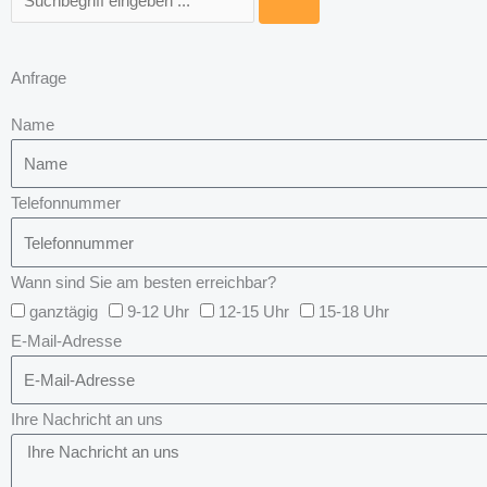
Anfrage
Name
Telefonnummer
Wann sind Sie am besten erreichbar?
ganztägig
9-12 Uhr
12-15 Uhr
15-18 Uhr
E-Mail-Adresse
Ihre Nachricht an uns