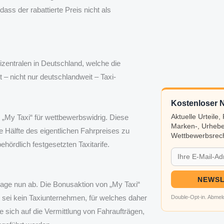
ass der rabattierte Preis nicht als
zentralen in Deutschland, welche die
 – nicht nur deutschlandweit – Taxi-
Kostenloser N
 „My Taxi“ für wettbewerbswidrig. Diese
Aktuelle Urteile
Marken-, Urhebe
ie Hälfte des eigentlichen Fahrpreises zu
Wettbewerbsrech
ehördlich festgesetzten Taxitarife.
NEWSL
age nun ab. Die Bonusaktion von „My Taxi“
 sei kein Taxiunternehmen, für welches daher
Double-Opt-in. Abmeld
ke sich auf die Vermittlung von Fahraufträgen,