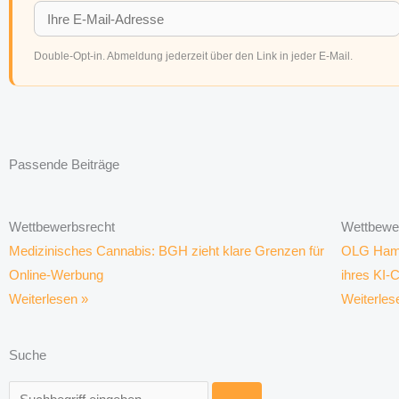
Double-Opt-in. Abmeldung jederzeit über den Link in jeder E-Mail.
Passende Beiträge
Wettbewerbsrecht
Wettbewe
Medizinisches Cannabis: BGH zieht klare Grenzen für
OLG Hamm
Online-Werbung
ihres KI-
Weiterlesen »
Weiterles
Suche
Suche