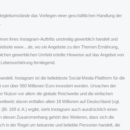
egleitumstände das Vorliegen einer geschäftlichen Handlung der
.
en ihres Instagram-Auftritts unstreitig gewerblich handelt und
n Website www…de, wo sie Angebote zu den Themen Ernährung,
solchen gewerblichen Umfeld erteilte Hinweise auf das Angebot von
r Lebenserfahrung fernliegend.
ndelt. Instagram ist die beliebteste Social-Media-Plattform für die
 von über 560 Millionen Euro investiert worden. Ursachen der
r Nutzer vor allem die globale Reichweite und die einfachen
ltweit; davon entfallen allein 18 Millionen auf Deutschland (vgl.
l. 169 d. A.) ergibt, sieht Instagram auch ausdrücklich einen
In diesen Zusammenhang gehört des Weiteren, dass sich die
ich in der Regel um bekannte und beliebte Personen handelt, die