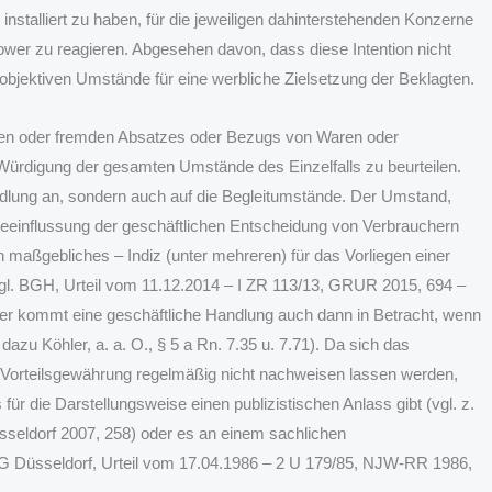
l installiert zu haben, für die jeweiligen dahinterstehenden Konzerne
ower zu reagieren. Abgesehen davon, dass diese Intention nicht
objektiven Umstände für eine werbliche Zielsetzung der Beklagten.
enen oder fremden Absatzes oder Bezugs von Waren oder
r Würdigung der gesamten Umstände des Einzelfalls zu beurteilen.
ndlung an, sondern auch auf die Begleitumstände. Der Umstand,
 Beeinflussung der geschäftlichen Entscheidung von Verbrauchern
h maßgebliches – Indiz (unter mehreren) für das Vorliegen einer
gl. BGH, Urteil vom 11.12.2014 – I ZR 113/13, GRUR 2015, 694 –
aher kommt eine geschäftliche Handlung auch dann in Betracht, wenn
dazu Köhler, a. a. O., § 5 a Rn. 7.35 u. 7.71). Da sich das
 Vorteilsgewährung regelmäßig nicht nachweisen lassen werden,
 die Darstellungsweise einen publizistischen Anlass gibt (vgl. z.
seldorf 2007, 258) oder es an einem sachlichen
 OLG Düsseldorf, Urteil vom 17.04.1986 – 2 U 179/85, NJW-RR 1986,