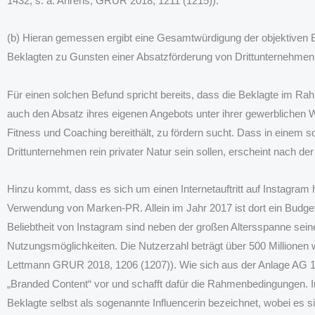
1432; s. a. Ahrens, GRUR 2018, 1211 (1215)).
(b) Hieran gemessen ergibt eine Gesamtwürdigung der objektiven B
Beklagten zu Gunsten einer Absatzförderung von Drittunternehmen
Für einen solchen Befund spricht bereits, dass die Beklagte im Rahm
auch den Absatz ihres eigenen Angebots unter ihrer gewerbliche
Fitness und Coaching bereithält, zu fördern sucht. Dass in einem 
Drittunternehmen rein privater Natur sein sollen, erscheint nach de
Hinzu kommt, dass es sich um einen Internetauftritt auf Instagram ha
Verwendung von Marken-PR. Allein im Jahr 2017 ist dort ein Budget
Beliebtheit von Instagram sind neben der großen Altersspanne seine
Nutzungsmöglichkeiten. Die Nutzerzahl beträgt über 500 Millionen we
Lettmann GRUR 2018, 1206 (1207)). Wie sich aus der Anlage AG 1 (B
„Branded Content“ vor und schafft dafür die Rahmenbedingungen. 
Beklagte selbst als sogenannte Influencerin bezeichnet, wobei es s