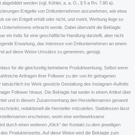
bgebildet werden (vgl. Köhler, a. a. O., § 5 a Rn. 7.80 a).
latzierungen Entgelte von Drittunternehmen anzunehmen, wie etwa
, ob sie ein Entgelt erhält oder nicht, und meint, Werbung liege so
den Unternehmens erbracht werde. Dabei übersieht die Beklagte
r ein Indiz für eine geschäftliche Handlung darstellt, aber nicht
liegende Erwartung, das Interesse von Drittunternehmen an einem
und auf diese Weise Umsätze zu generieren, genügt.
Anlass für die gleichzeitig betriebene Produktwerbung. Selbst wenn
ahlreiche Anfragen ihrer Follower zu der von ihr getragenen
 tatsächlich ins Werk gesetzte Gestaltung des Instagram-Auftritts
aiger Follower hinaus. Die Beklagte hat weder in einem Artikel über
ichtet und in diesem Zusammenhang den Herstellernamen genannt
ränkt, redaktionell die Hersteller mitzuteilen. Stattdessen lässt
Herstellernamen erscheinen, worin eine werbewirksame
rd durch einen weiteren „Klick“ der Kontakt zu dem jeweiligen
it des Produkterwerbs. Auf diese Weise wird die Beklagte zum