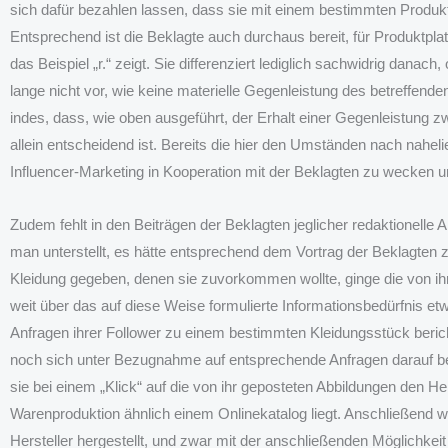
sich dafür bezahlen lassen, dass sie mit einem bestimmten Produkt a
Entsprechend ist die Beklagte auch durchaus bereit, für Produktp
das Beispiel „r.“ zeigt. Sie differenziert lediglich sachwidrig danach
lange nicht vor, wie keine materielle Gegenleistung des betreffen
indes, dass, wie oben ausgeführt, der Erhalt einer Gegenleistung zwa
allein entscheidend ist. Bereits die hier den Umständen nach nahe
Influencer-Marketing in Kooperation mit der Beklagten zu wecken 
Zudem fehlt in den Beiträgen der Beklagten jeglicher redaktionelle 
man unterstellt, es hätte entsprechend dem Vortrag der Beklagten z
Kleidung gegeben, denen sie zuvorkommen wollte, ginge die von ihr
weit über das auf diese Weise formulierte Informationsbedürfnis etw
Anfragen ihrer Follower zu einem bestimmten Kleidungsstück ber
noch sich unter Bezugnahme auf entsprechende Anfragen darauf besch
sie bei einem „Klick“ auf die von ihr geposteten Abbildungen den 
Warenproduktion ähnlich einem Onlinekatalog liegt. Anschließend wi
Hersteller hergestellt, und zwar mit der anschließenden Möglichke