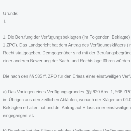
Gründe:
I.
1. Die Berufung der Verfügungsbeklagten (im Folgenden: Beklagte) bi
1 ZPO). Das Landgericht hat dem Antrag des Verfügungsklägers (im 
Recht stattgegeben. Demgegenüber sind mit der Berufungsbegründu
einer anderen Bewertung der Sach- und Rechtslage führen würden.
Die nach den §§ 935 ff. ZPO für den Erlass einer einstweiligen Ve
a) Das Vorliegen eines Verfügungsgrundes (§§ 920 Abs. 1, 936 ZPO)
im Übrigen aus den zeitlichen Abläufen, wonach der Kläger am 04.0
Beklagten erhalten hat und der Antrag auf Erlass einer einstweilige
eingegangen ist.
b) Daneben hat der Kläger auch das Vorliegen eines Verfügungsan