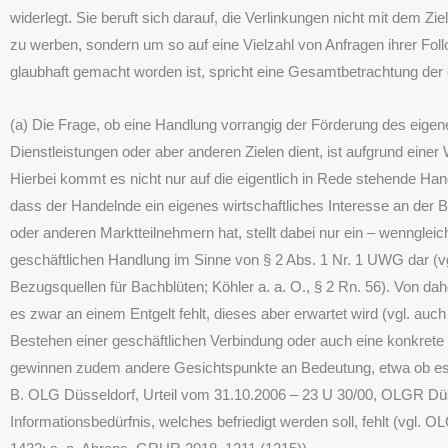
widerlegt. Sie beruft sich darauf, die Verlinkungen nicht mit dem Zie
zu werben, sondern um so auf eine Vielzahl von Anfragen ihrer Foll
glaubhaft gemacht worden ist, spricht eine Gesamtbetrachtung der 
(a) Die Frage, ob eine Handlung vorrangig der Förderung des eig
Dienstleistungen oder aber anderen Zielen dient, ist aufgrund eine
Hierbei kommt es nicht nur auf die eigentlich in Rede stehende Ha
dass der Handelnde ein eigenes wirtschaftliches Interesse an der
oder anderen Marktteilnehmern hat, stellt dabei nur ein – wenngleic
geschäftlichen Handlung im Sinne von § 2 Abs. 1 Nr. 1 UWG dar (v
Bezugsquellen für Bachblüten; Köhler a. a. O., § 2 Rn. 56). Von d
es zwar an einem Entgelt fehlt, dieses aber erwartet wird (vgl. auch 
Bestehen einer geschäftlichen Verbindung oder auch eine konkrete
gewinnen zudem andere Gesichtspunkte an Bedeutung, etwa ob es für
B. OLG Düsseldorf, Urteil vom 31.10.2006 – 23 U 30/00, OLGR Düs
Informationsbedürfnis, welches befriedigt werden soll, fehlt (vgl.