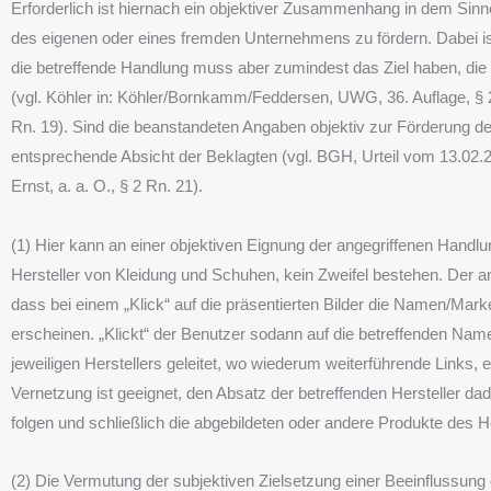
Erforderlich ist hiernach ein objektiver Zusammenhang in dem Sinn
des eigenen oder eines fremden Unternehmens zu fördern. Dabei is
die betreffende Handlung muss aber zumindest das Ziel haben, die
(vgl. Köhler in: Köhler/Bornkamm/Feddersen, UWG, 36. Auflage, § 2 
Rn. 19). Sind die beanstandeten Angaben objektiv zur Förderung de
entsprechende Absicht der Beklagten (vgl. BGH, Urteil vom 13.02
Ernst, a. a. O., § 2 Rn. 21).
(1) Hier kann an einer objektiven Eignung der angegriffenen Handl
Hersteller von Kleidung und Schuhen, kein Zweifel bestehen. Der ange
dass bei einem „Klick“ auf die präsentierten Bilder die Namen/Mark
erscheinen. „Klickt“ der Benutzer sodann auf die betreffenden Na
jeweiligen Herstellers geleitet, wo wiederum weiterführende Links, 
Vernetzung ist geeignet, den Absatz der betreffenden Hersteller da
folgen und schließlich die abgebildeten oder andere Produkte des H
(2) Die Vermutung der subjektiven Zielsetzung einer Beeinflussung