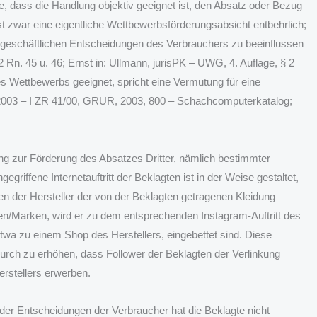
e, dass die Handlung objektiv geeignet ist, den Absatz oder Bezug
t zwar eine eigentliche Wettbewerbsförderungsabsicht entbehrlich;
 geschäftlichen Entscheidungen des Verbrauchers zu beeinflussen
Rn. 45 u. 46; Ernst in: Ullmann, jurisPK – UWG, 4. Auflage, § 2
s Wettbewerbs geeignet, spricht eine Vermutung für eine
.2003 – I ZR 41/00, GRUR, 2003, 800 – Schachcomputerkatalog;
ung zur Förderung des Absatzes Dritter, nämlich bestimmter
griffene Internetauftritt der Beklagten ist in der Weise gestaltet,
en der Hersteller der von der Beklagten getragenen Kleidung
men/Marken, wird er zu dem entsprechenden Instagram-Auftritt des
etwa zu einem Shop des Herstellers, eingebettet sind. Diese
durch zu erhöhen, dass Follower der Beklagten der Verlinkung
erstellers erwerben.
 der Entscheidungen der Verbraucher hat die Beklagte nicht