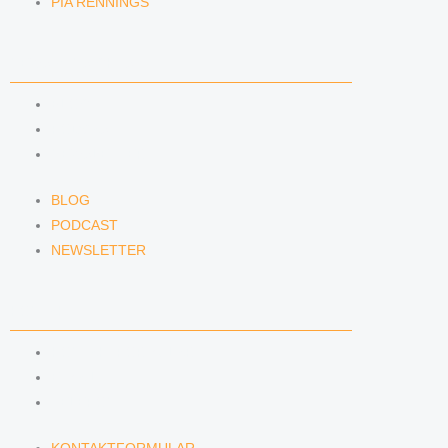
PIA RENNINGS
NEWS & INSIGHTS
BLOG
PODCAST
NEWSLETTER
BLOG
PODCAST
NEWSLETTER
KONTAKT
KONTAKTFORMULAR
E-MAIL
TELEFON