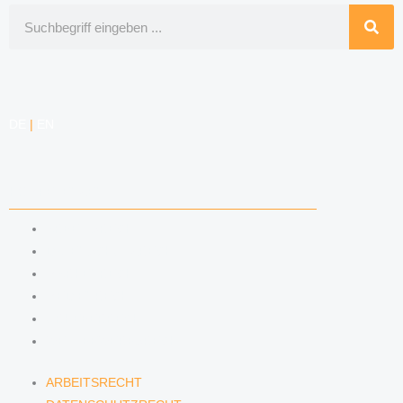
Suche
DE
|
EN
KOMPETENZEN
ARBEITSRECHT
DATENSCHUTZRECHT
MARKENRECHT
MEDIENRECHT
URHEBERRECHT
WETTBEWERBSRECHT
ARBEITSRECHT