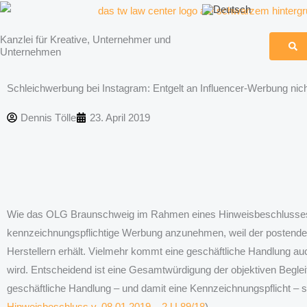
Zum
Inhalt
Kanzlei für Kreative, Unternehmer und
springen
Unternehmen
Schleichwerbung bei Instagram: Entgelt an Influencer-Werbung nicht
Dennis Tölle
23. April 2019
Wie das OLG Braunschweig im Rahmen eines Hinweisbeschlusses er
kennzeichnungspflichtige Werbung anzunehmen, weil der postende In
Herstellern erhält. Vielmehr kommt eine geschäftliche Handlung auc
wird. Entscheidend ist eine Gesamtwürdigung der objektiven Begleit
geschäftliche Handlung – und damit eine Kennzeichnungspflicht – 
Hinweisbeschluss v. 08.01.2019 – 2 U 89/18
).