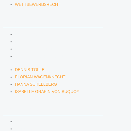
WETTBEWERBSRECHT
ANWÄLTINNEN & ANWÄLTE
DENNIS TÖLLE
FLORIAN WAGENKNECHT
HANNA SCHELLBERG
ISABELLE GRÄFIN VON BUQUOY
DENNIS TÖLLE
FLORIAN WAGENKNECHT
HANNA SCHELLBERG
ISABELLE GRÄFIN VON BUQUOY
NEWS & INSIGHTS
BLOG
PODCAST