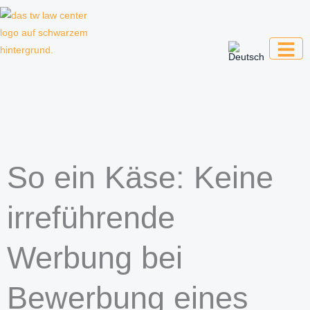
Zum
Inhalt
springen
Kanzlei für Kreative, Unternehmer und
Unternehmen
So ein Käse: Keine
irreführende
Werbung bei
Bewerbung eines