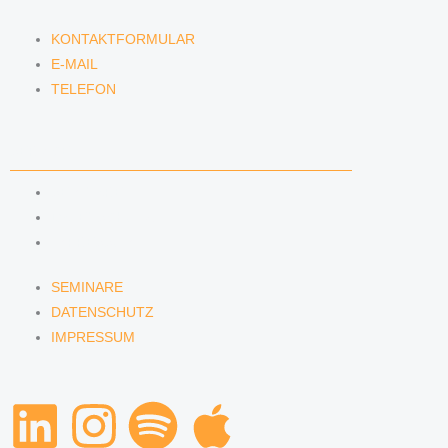
KONTAKTFORMULAR
E-MAIL
TELEFON
SERVICE
SEMINARE
DATENSCHUTZ
IMPRESSUM
SEMINARE
DATENSCHUTZ
IMPRESSUM
L
I
S
A