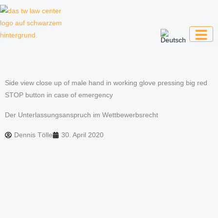
Zum
Inhalt
springen
Kanzlei für Kreative, Unternehmer und
Unternehmen
Side view close up of male hand in working glove pressing big red
STOP button in case of emergency
Der Unterlassungsanspruch im Wettbewerbsrecht
Dennis Tölle
30. April 2020