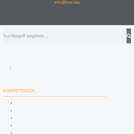
info@tww.law
Suche
DE
|
EN
KOMPETENZEN
ARBEITSRECHT
DATENSCHUTZRECHT
MARKENRECHT
MEDIENRECHT
URHEBERRECHT