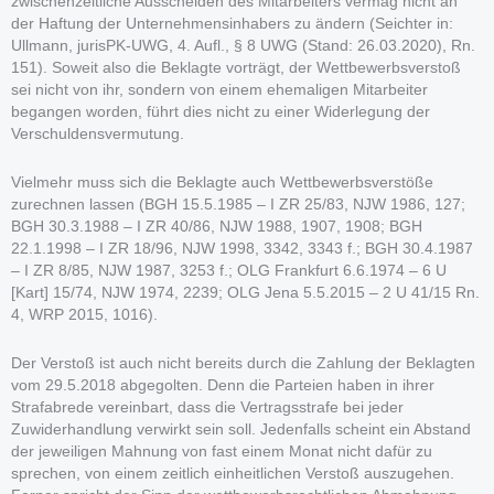
zwischenzeitliche Ausscheiden des Mitarbeiters vermag nicht an
der Haftung der Unternehmensinhabers zu ändern (Seichter in:
Ullmann, jurisPK-UWG, 4. Aufl., § 8 UWG (Stand: 26.03.2020), Rn.
151). Soweit also die Beklagte vorträgt, der Wettbewerbsverstoß
sei nicht von ihr, sondern von einem ehemaligen Mitarbeiter
begangen worden, führt dies nicht zu einer Widerlegung der
Verschuldensvermutung.
Vielmehr muss sich die Beklagte auch Wettbewerbsverstöße
zurechnen lassen (BGH 15.5.1985 – I ZR 25/83, NJW 1986, 127;
BGH 30.3.1988 – I ZR 40/86, NJW 1988, 1907, 1908; BGH
22.1.1998 – I ZR 18/96, NJW 1998, 3342, 3343 f.; BGH 30.4.1987
– I ZR 8/85, NJW 1987, 3253 f.; OLG Frankfurt 6.6.1974 – 6 U
[Kart] 15/74, NJW 1974, 2239; OLG Jena 5.5.2015 – 2 U 41/15 Rn.
4, WRP 2015, 1016).
Der Verstoß ist auch nicht bereits durch die Zahlung der Beklagten
vom 29.5.2018 abgegolten. Denn die Parteien haben in ihrer
Strafabrede vereinbart, dass die Vertragsstrafe bei jeder
Zuwiderhandlung verwirkt sein soll. Jedenfalls scheint ein Abstand
der jeweiligen Mahnung von fast einem Monat nicht dafür zu
sprechen, von einem zeitlich einheitlichen Verstoß auszugehen.