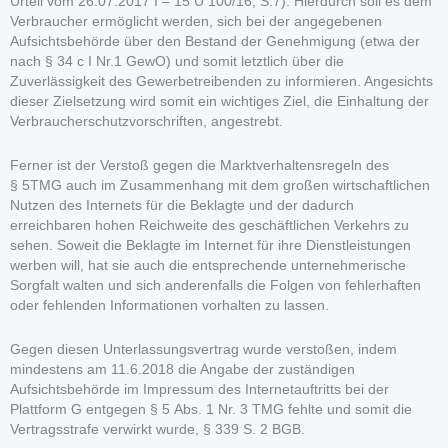
Urteil vom 26.07.2017 I – 15 U 100/16, S.7). Hierdurch soll es dem
Verbraucher ermöglicht werden, sich bei der angegebenen
Aufsichtsbehörde über den Bestand der Genehmigung (etwa der
nach § 34 c I Nr.1 GewO) und somit letztlich über die
Zuverlässigkeit des Gewerbetreibenden zu informieren. Angesichts
dieser Zielsetzung wird somit ein wichtiges Ziel, die Einhaltung der
Verbraucherschutzvorschriften, angestrebt.
Ferner ist der Verstoß gegen die Marktverhaltensregeln des
§ 5TMG auch im Zusammenhang mit dem großen wirtschaftlichen
Nutzen des Internets für die Beklagte und der dadurch
erreichbaren hohen Reichweite des geschäftlichen Verkehrs zu
sehen. Soweit die Beklagte im Internet für ihre Dienstleistungen
werben will, hat sie auch die entsprechende unternehmerische
Sorgfalt walten und sich anderenfalls die Folgen von fehlerhaften
oder fehlenden Informationen vorhalten zu lassen.
Gegen diesen Unterlassungsvertrag wurde verstoßen, indem
mindestens am 11.6.2018 die Angabe der zuständigen
Aufsichtsbehörde im Impressum des Internetauftritts bei der
Plattform G entgegen § 5 Abs. 1 Nr. 3 TMG fehlte und somit die
Vertragsstrafe verwirkt wurde, § 339 S. 2 BGB.