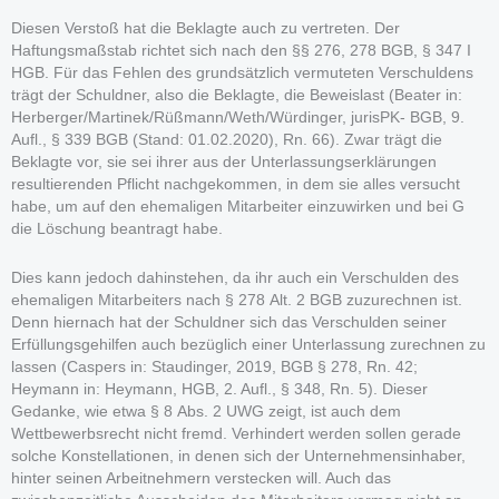
Diesen Verstoß hat die Beklagte auch zu vertreten. Der
Haftungsmaßstab richtet sich nach den §§ 276, 278 BGB, § 347 I
HGB. Für das Fehlen des grundsätzlich vermuteten Verschuldens
trägt der Schuldner, also die Beklagte, die Beweislast (Beater in:
Herberger/Martinek/Rüßmann/Weth/Würdinger, jurisPK- BGB, 9.
Aufl., § 339 BGB (Stand: 01.02.2020), Rn. 66). Zwar trägt die
Beklagte vor, sie sei ihrer aus der Unterlassungserklärungen
resultierenden Pflicht nachgekommen, in dem sie alles versucht
habe, um auf den ehemaligen Mitarbeiter einzuwirken und bei G
die Löschung beantragt habe.
Dies kann jedoch dahinstehen, da ihr auch ein Verschulden des
ehemaligen Mitarbeiters nach § 278 Alt. 2 BGB zuzurechnen ist.
Denn hiernach hat der Schuldner sich das Verschulden seiner
Erfüllungsgehilfen auch bezüglich einer Unterlassung zurechnen zu
lassen (Caspers in: Staudinger, 2019, BGB § 278, Rn. 42;
Heymann in: Heymann, HGB, 2. Aufl., § 348, Rn. 5). Dieser
Gedanke, wie etwa § 8 Abs. 2 UWG zeigt, ist auch dem
Wettbewerbsrecht nicht fremd. Verhindert werden sollen gerade
solche Konstellationen, in denen sich der Unternehmensinhaber,
hinter seinen Arbeitnehmern verstecken will. Auch das