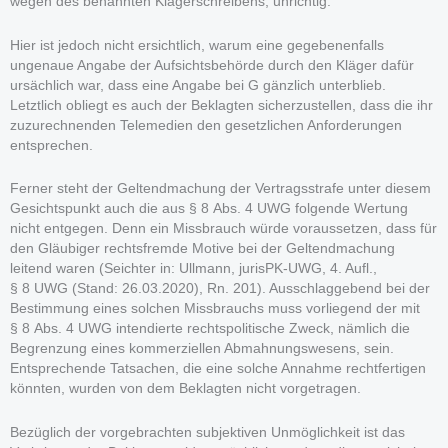
wegen des benannten Klägerschreibens, unrichtig.
Hier ist jedoch nicht ersichtlich, warum eine gegebenenfalls
ungenaue Angabe der Aufsichtsbehörde durch den Kläger dafür
ursächlich war, dass eine Angabe bei G gänzlich unterblieb.
Letztlich obliegt es auch der Beklagten sicherzustellen, dass die ihr
zuzurechnenden Telemedien den gesetzlichen Anforderungen
entsprechen.
Ferner steht der Geltendmachung der Vertragsstrafe unter diesem
Gesichtspunkt auch die aus § 8 Abs. 4 UWG folgende Wertung
nicht entgegen. Denn ein Missbrauch würde voraussetzen, dass für
den Gläubiger rechtsfremde Motive bei der Geltendmachung
leitend waren (Seichter in: Ullmann, jurisPK-UWG, 4. Aufl.,
§ 8 UWG (Stand: 26.03.2020), Rn. 201). Ausschlaggebend bei der
Bestimmung eines solchen Missbrauchs muss vorliegend der mit
§ 8 Abs. 4 UWG intendierte rechtspolitische Zweck, nämlich die
Begrenzung eines kommerziellen Abmahnungswesens, sein.
Entsprechende Tatsachen, die eine solche Annahme rechtfertigen
könnten, wurden von dem Beklagten nicht vorgetragen.
Bezüglich der vorgebrachten subjektiven Unmöglichkeit ist das