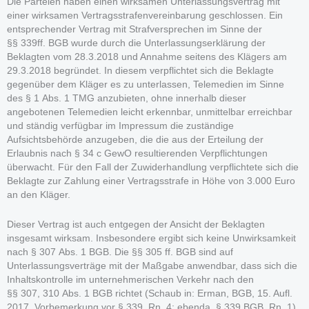
Die Parteien haben einen wirksamen Unterlassungsvertrag mit
einer wirksamen Vertragsstrafenvereinbarung geschlossen. Ein
entsprechender Vertrag mit Strafversprechen im Sinne der
§§ 339ff. BGB wurde durch die Unterlassungserklärung der
Beklagten vom 28.3.2018 und Annahme seitens des Klägers am
29.3.2018 begründet. In diesem verpflichtet sich die Beklagte
gegenüber dem Kläger es zu unterlassen, Telemedien im Sinne
des § 1 Abs. 1 TMG anzubieten, ohne innerhalb dieser
angebotenen Telemedien leicht erkennbar, unmittelbar erreichbar
und ständig verfügbar im Impressum die zuständige
Aufsichtsbehörde anzugeben, die die aus der Erteilung der
Erlaubnis nach § 34 c GewO resultierenden Verpflichtungen
überwacht. Für den Fall der Zuwiderhandlung verpflichtete sich die
Beklagte zur Zahlung einer Vertragsstrafe in Höhe von 3.000 Euro
an den Kläger.
Dieser Vertrag ist auch entgegen der Ansicht der Beklagten
insgesamt wirksam. Insbesondere ergibt sich keine Unwirksamkeit
nach § 307 Abs. 1 BGB. Die §§ 305 ff. BGB sind auf
Unterlassungsverträge mit der Maßgabe anwendbar, dass sich die
Inhaltskontrolle im unternehmerischen Verkehr nach den
§§ 307, 310 Abs. 1 BGB richtet (Schaub in: Erman, BGB, 15. Aufl.
2017, Vorbemerkung vor § 339, Rn. 4; ebenda, § 339 BGB, Rn. 1).