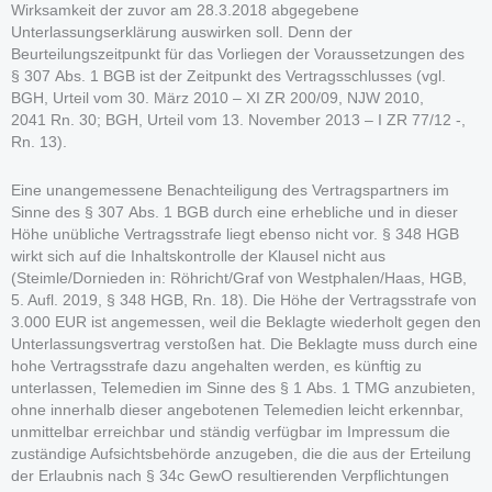
Wirksamkeit der zuvor am 28.3.2018 abgegebene
Unterlassungserklärung auswirken soll. Denn der
Beurteilungszeitpunkt für das Vorliegen der Voraussetzungen des
§ 307 Abs. 1 BGB ist der Zeitpunkt des Vertragsschlusses (vgl.
BGH, Urteil vom 30. März 2010 – XI ZR 200/09, NJW 2010,
2041 Rn. 30; BGH, Urteil vom 13. November 2013 – I ZR 77/12 -,
Rn. 13).
Eine unangemessene Benachteiligung des Vertragspartners im
Sinne des § 307 Abs. 1 BGB durch eine erhebliche und in dieser
Höhe unübliche Vertragsstrafe liegt ebenso nicht vor. § 348 HGB
wirkt sich auf die Inhaltskontrolle der Klausel nicht aus
(Steimle/Dornieden in: Röhricht/Graf von Westphalen/Haas, HGB,
5. Aufl. 2019, § 348 HGB, Rn. 18). Die Höhe der Vertragsstrafe von
3.000 EUR ist angemessen, weil die Beklagte wiederholt gegen den
Unterlassungsvertrag verstoßen hat. Die Beklagte muss durch eine
hohe Vertragsstrafe dazu angehalten werden, es künftig zu
unterlassen, Telemedien im Sinne des § 1 Abs. 1 TMG anzubieten,
ohne innerhalb dieser angebotenen Telemedien leicht erkennbar,
unmittelbar erreichbar und ständig verfügbar im Impressum die
zuständige Aufsichtsbehörde anzugeben, die die aus der Erteilung
der Erlaubnis nach § 34c GewO resultierenden Verpflichtungen