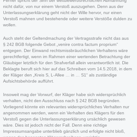
Ferner spricht der Sinn der wettbewerbsrechtlichen Abmahnung
nicht dafür, von nur einem Verstoß auszugehen. Denn aus der
Unterlassungserklärung geht nicht der Wille hervor, nur einen
Verstoß mahnen und bestehende oder weitere Verstöße dulden zu
wollen.
Auch steht der Geltendmachung der Vertragsstrafe nicht das aus
§ 242 BGB folgende Gebot „venire contra factum proprium“
entgegen. Der Einwand rechtsmissbräuchlichen Verhaltens wäre
gerechtfertigt, wenn im Rahmen einer wertenden Betrachtung der
Gläubiger letztlich für den Strafverfall allein verantwortlich ist. Die
Beklagte beruft sich hier auf das Schreiben vom 14.5.2018, in dem
der Kläger den „Kreis S, L-Allee … in … S1“ als zuständige
Aufsichtsbehörde aufführt.
Insoweit mag der Vorwurf, der Kläger habe sich widersprüchlich
verhalten, nicht den Ausschluss nach § 242 BGB begründen.
Vorliegend könnte ein relevantes widersprüchliches Verhalten nur
angenommen werden, wenn ein Verhalten des Klägers für den
Verstoß gegen die Unterlassungserklärung ursächlich gewesen
wäre. Dies ist jedoch nicht der Fall. Denn eine richtige
Impressumsangabe unterblieb gänzlich und erfolgte nicht bloß,