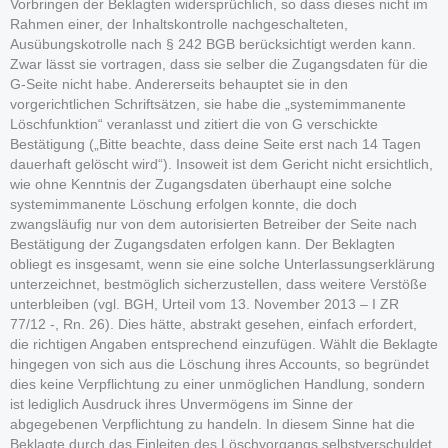
Vorbringen der Beklagten widersprüchlich, so dass dieses nicht im
Rahmen einer, der Inhaltskontrolle nachgeschalteten,
Ausübungskotrolle nach § 242 BGB berücksichtigt werden kann.
Zwar lässt sie vortragen, dass sie selber die Zugangsdaten für die
G-Seite nicht habe. Andererseits behauptet sie in den
vorgerichtlichen Schriftsätzen, sie habe die „systemimmanente
Löschfunktion“ veranlasst und zitiert die von G verschickte
Bestätigung („Bitte beachte, dass deine Seite erst nach 14 Tagen
dauerhaft gelöscht wird“). Insoweit ist dem Gericht nicht ersichtlich,
wie ohne Kenntnis der Zugangsdaten überhaupt eine solche
systemimmanente Löschung erfolgen konnte, die doch
zwangsläufig nur von dem autorisierten Betreiber der Seite nach
Bestätigung der Zugangsdaten erfolgen kann. Der Beklagten
obliegt es insgesamt, wenn sie eine solche Unterlassungserklärung
unterzeichnet, bestmöglich sicherzustellen, dass weitere Verstöße
unterbleiben (vgl. BGH, Urteil vom 13. November 2013 – I ZR
77/12 -, Rn. 26). Dies hätte, abstrakt gesehen, einfach erfordert,
die richtigen Angaben entsprechend einzufügen. Wählt die Beklagte
hingegen von sich aus die Löschung ihres Accounts, so begründet
dies keine Verpflichtung zu einer unmöglichen Handlung, sondern
ist lediglich Ausdruck ihres Unvermögens im Sinne der
abgegebenen Verpflichtung zu handeln. In diesem Sinne hat die
Beklagte durch das Einleiten des Löschvorgangs selbstverschuldet