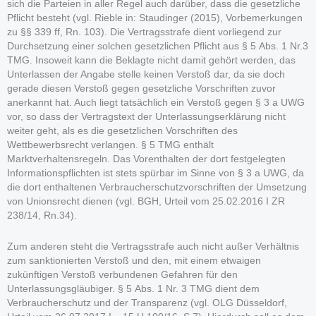
sich die Parteien in aller Regel auch darüber, dass die gesetzliche
Pflicht besteht (vgl. Rieble in: Staudinger (2015), Vorbemerkungen
zu §§ 339 ff, Rn. 103). Die Vertragsstrafe dient vorliegend zur
Durchsetzung einer solchen gesetzlichen Pflicht aus § 5 Abs. 1 Nr.3
TMG. Insoweit kann die Beklagte nicht damit gehört werden, das
Unterlassen der Angabe stelle keinen Verstoß dar, da sie doch
gerade diesen Verstoß gegen gesetzliche Vorschriften zuvor
anerkannt hat. Auch liegt tatsächlich ein Verstoß gegen § 3 a UWG
vor, so dass der Vertragstext der Unterlassungserklärung nicht
weiter geht, als es die gesetzlichen Vorschriften des
Wettbewerbsrecht verlangen. § 5 TMG enthält
Marktverhaltensregeln. Das Vorenthalten der dort festgelegten
Informationspflichten ist stets spürbar im Sinne von § 3 a UWG, da
die dort enthaltenen Verbraucherschutzvorschriften der Umsetzung
von Unionsrecht dienen (vgl. BGH, Urteil vom 25.02.2016 I ZR
238/14, Rn.34).
Zum anderen steht die Vertragsstrafe auch nicht außer Verhältnis
zum sanktionierten Verstoß und den, mit einem etwaigen
zukünftigen Verstoß verbundenen Gefahren für den
Unterlassungsgläubiger. § 5 Abs. 1 Nr. 3 TMG dient dem
Verbraucherschutz und der Transparenz (vgl. OLG Düsseldorf,