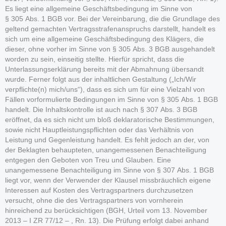
Es liegt eine allgemeine Geschäftsbedingung im Sinne von
§ 305 Abs. 1 BGB vor. Bei der Vereinbarung, die die Grundlage des
geltend gemachten Vertragsstrafenanspruchs darstellt, handelt es
sich um eine allgemeine Geschäftsbedingung des Klägers, die
dieser, ohne vorher im Sinne von § 305 Abs. 3 BGB ausgehandelt
worden zu sein, einseitig stellte. Hierfür spricht, dass die
Unterlassungserklärung bereits mit der Abmahnung übersandt
wurde. Ferner folgt aus der inhaltlichen Gestaltung („Ich/Wir
verpflichte(n) mich/uns“), dass es sich um für eine Vielzahl von
Fällen vorformulierte Bedingungen im Sinne von § 305 Abs. 1 BGB
handelt. Die Inhaltskontrolle ist auch nach § 307 Abs. 3 BGB
eröffnet, da es sich nicht um bloß deklaratorische Bestimmungen,
sowie nicht Hauptleistungspflichten oder das Verhältnis von
Leistung und Gegenleistung handelt. Es fehlt jedoch an der, von
der Beklagten behaupteten, unangemessenen Benachteiligung
entgegen den Geboten von Treu und Glauben. Eine
unangemessene Benachteiligung im Sinne von § 307 Abs. 1 BGB
liegt vor, wenn der Verwender der Klausel missbräuchlich eigene
Interessen auf Kosten des Vertragspartners durchzusetzen
versucht, ohne die des Vertragspartners von vornherein
hinreichend zu berücksichtigen (BGH, Urteil vom 13. November
2013 – I ZR 77/12 – , Rn. 13). Die Prüfung erfolgt dabei anhand