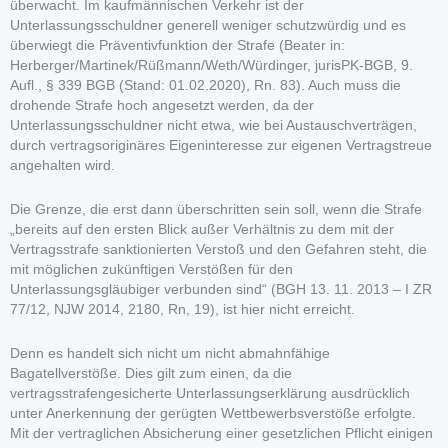
überwacht. Im kaufmännischen Verkehr ist der
Unterlassungsschuldner generell weniger schutzwürdig und es
überwiegt die Präventivfunktion der Strafe (Beater in:
Herberger/Martinek/Rüßmann/Weth/Würdinger, jurisPK-BGB, 9.
Aufl., § 339 BGB (Stand: 01.02.2020), Rn. 83). Auch muss die
drohende Strafe hoch angesetzt werden, da der
Unterlassungsschuldner nicht etwa, wie bei Austauschverträgen,
durch vertragsoriginäres Eigeninteresse zur eigenen Vertragstreue
angehalten wird.
Die Grenze, die erst dann überschritten sein soll, wenn die Strafe
„bereits auf den ersten Blick außer Verhältnis zu dem mit der
Vertragsstrafe sanktionierten Verstoß und den Gefahren steht, die
mit möglichen zukünftigen Verstößen für den
Unterlassungsgläubiger verbunden sind“ (BGH 13. 11. 2013 – I ZR
77/12, NJW 2014, 2180, Rn, 19), ist hier nicht erreicht.
Denn es handelt sich nicht um nicht abmahnfähige
Bagatellverstöße. Dies gilt zum einen, da die
vertragsstrafengesicherte Unterlassungserklärung ausdrücklich
unter Anerkennung der gerügten Wettbewerbsverstöße erfolgte.
Mit der vertraglichen Absicherung einer gesetzlichen Pflicht einigen