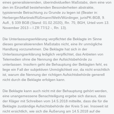
eines generalisierenden, überindividuellen Maßstabs, dem eine von
den im Einzelfall bestehenden Besonderheiten abstrakte,
typisierende Betrachtung zu Grunde zu legen ist (Beater in:
Herberger/Martinek/Rüßmann/Weth/Würdinger, jurisPK-BGB, 9.
Aufl., § 339 BGB (Stand: 01.02.2020), Rn. 75; BGH, Urteil vom 13.
November 2013 – I ZR 77/12 -, Rn. 13).
Die Unterlassungserklärung verpflichtet die Beklagte im Sinne
dieses generalisierenden Maßstabs nicht, eine ihr unmögliche
Handlung vorzunehmen. Die Beklagte hat sich in der
Unterlassungserklärung lediglich verpflichtet, das Anbieten von
Telemedien ohne die Nennung der Aufsichtsbehörde zu
unterlassen. Insofern geht die Behauptung der Beklagten fehl, es
liege ein Fall der subjektiven Unmöglichkeit vor, da nicht ersichtlich
ist, warum die Nennung der richtigen Aufsichtsbehörde generell
nicht durch die Beklagte erfolgen kann.
Die Beklagte kann auch nicht mit der Behauptung gehört werden,
eine unangemessene Benachteiligung ergebe sich daraus, dass
der Kläger mit Schreiben vom 14.5.2018 mitteilte, dass die für die
Beklagte zuständige Aufsichtsbehörde der Kreis S sei. Insoweit ist
nicht ersichtlich, wie sich die Äußerung am 14.5.2018 auf die