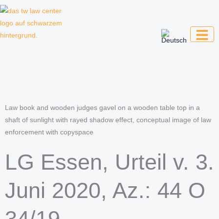
Zum
Inhalt
springen
Kanzlei für Kreative, Unternehmer und
Unternehmen
Law book and wooden judges gavel on a wooden table top in a
shaft of sunlight with rayed shadow effect, conceptual image of law
enforcement with copyspace
LG Essen, Urteil v. 3.
Juni 2020, Az.: 44 O
34/19