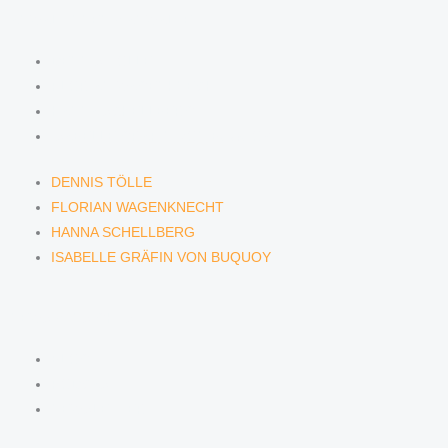
ANWÄLTINNEN & ANWÄLTE
DENNIS TÖLLE
FLORIAN WAGENKNECHT
HANNA SCHELLBERG
ISABELLE GRÄFIN VON BUQUOY
DENNIS TÖLLE
FLORIAN WAGENKNECHT
HANNA SCHELLBERG
ISABELLE GRÄFIN VON BUQUOY
NEWS & INSIGHTS
BLOG
PODCAST
NEWSLETTER