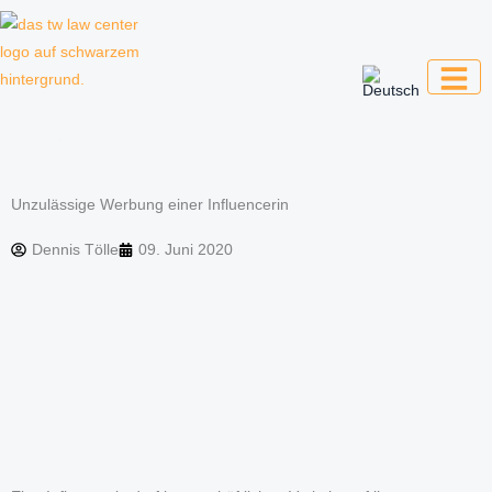
Zum
Inhalt
springen
Kanzlei für Kreative, Unternehmer und
Unternehmen
Unzulässige Werbung einer Influencerin
Dennis Tölle
09. Juni 2020