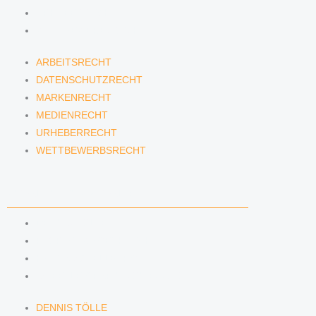
URHEBERRECHT
WETTBEWERBSRECHT
ARBEITSRECHT
DATENSCHUTZRECHT
MARKENRECHT
MEDIENRECHT
URHEBERRECHT
WETTBEWERBSRECHT
ANWÄLTINNEN & ANWÄLTE
DENNIS TÖLLE
FLORIAN WAGENKNECHT
HANNA SCHELLBERG
ISABELLE GRÄFIN VON BUQUOY
DENNIS TÖLLE