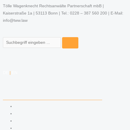
Tölle Wagenknecht Rechtsanwälte Partnerschaft mbB |
Kaiserstraße 1a | 53113 Bonn | Tel.: 0228 – 387 560 200 | E-Mail:
info@tww.law
Suche
DE
|
EN
KOMPETENZEN
ARBEITSRECHT
DATENSCHUTZRECHT
MARKENRECHT
MEDIENRECHT