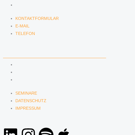
TELEFON
KONTAKTFORMULAR
E-MAIL
TELEFON
SERVICE
SEMINARE
DATENSCHUTZ
IMPRESSUM
SEMINARE
DATENSCHUTZ
IMPRESSUM
L
I
S
A