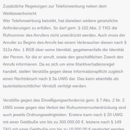
Zusätzliche Regelungen zur Telefonwerbung neben dem
Wettbewerbsrecht
Wer Telefonwerbung betreibt, hat daneben weitere gesetzliche
Anforderungen zu erfüllen. So darf gem. § 102 Abs. 2 TKG die
Rufnummer des Anrufers nicht unterdrückt werden. Auch muss der
Anrufer zu Beginn des Anrufs bei einem Verbraucher diesen nach §
312a Abs. 1 BGB über seine Identität, gegebenenfalls die Identität
der Person, für die er anruft, sowie den geschäftlichen Zweck des
Anrufs informieren. Da es sich um eine Marktverhaltensregel
handelt, stellen Verstöße gegen diese Informationspflicht zugleich
einen Rechtsbruch nach § 3a UWG dar. Das kann ebenfalls als
lauterkeitsrechtlicher Verstoß verfolgt werden.
Verstöße gegen das Einwilligungserfordernis gem. § 7 Abs. 2 Nr. 2
UWG sowie gegen das Verbot der Rufnummernunterdrückung sind
auch jeweils Ordnungswidrigkeiten. Erstere kann nach § 20 UWG
mit einer Geldbuße von bis zu 300.000,00 €, letztere nach § 149
TKG mit einer Geldbuße von bis zu 10.000,00 € geahndet werden.