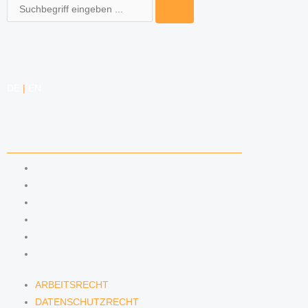
Suche
DE
|
EN
KOMPETENZEN
ARBEITSRECHT
DATENSCHUTZRECHT
MARKENRECHT
MEDIENRECHT
URHEBERRECHT
WETTBEWERBSRECHT
ARBEITSRECHT
DATENSCHUTZRECHT