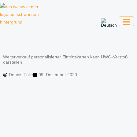
Zum
Inhalt
springen
Kanzlei für Kreative, Unternehmer und
Unternehmen
Weiterverkauf personalisierter Eintrittskarten kann UWG-Verstoß
darstellen
Dennis Tölle
09. Dezember 2020