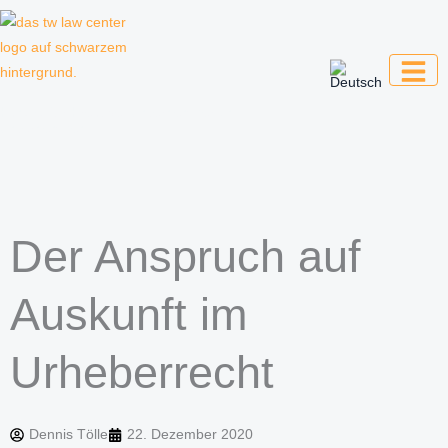
Zum
Inhalt
springen
Kanzlei für Kreative, Unternehmer und
Unternehmen
Der Anspruch auf
Auskunft im
Urheberrecht
Dennis Tölle
22. Dezember 2020