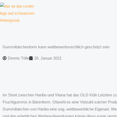
Zum
Inhalt
springen
Kanzlei für Kreative, Unternehmer und Unternehmen
Gummibärchenform kann wettbewerbsrechtlich geschützt sein
Dennis Tölle
26. Januar 2021
Im Streit zwischen Haribo und Vitana hat das OLG Köln Letztere zu
Fruchtgummis in Bärenform. Obwohl es eine Vielzahl solcher Produ
Gummibärchen von Haribo eine sog. wettbewerbliche Eigenart. We
und den erheblichen Werbeaufwendungen könne diese sogar gestei