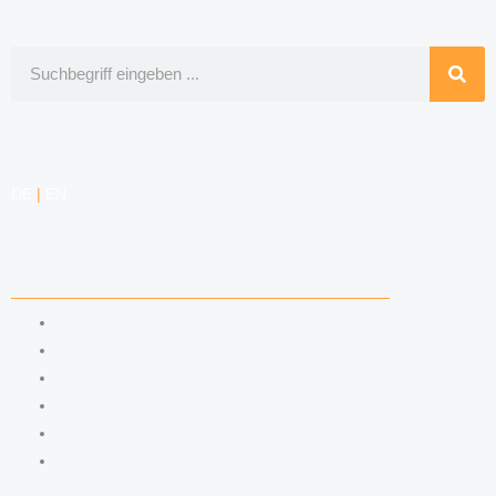
Suche
DE
|
EN
KOMPETENZEN
ARBEITSRECHT
DATENSCHUTZRECHT
MARKENRECHT
MEDIENRECHT
URHEBERRECHT
WETTBEWERBSRECHT