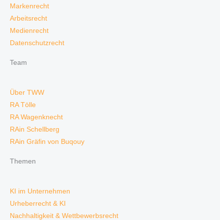
Markenrecht
Arbeitsrecht
Medienrecht
Datenschutzrecht
Team
Über TWW
RA Tölle
RA Wagenknecht
RAin Schellberg
RAin Gräfin von Buqouy
Themen
KI im Unternehmen
Urheberrecht & KI
Nachhaltigkeit & Wettbewerbsrecht