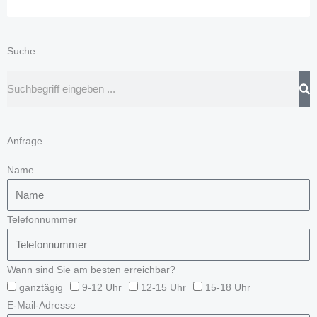
Suche
Suche
Anfrage
Name
Telefonnummer
Wann sind Sie am besten erreichbar?
ganztägig
9-12 Uhr
12-15 Uhr
15-18 Uhr
E-Mail-Adresse