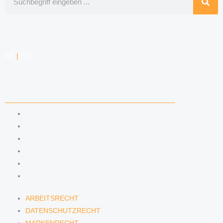
DE
|
EN
KOMPETENZEN
ARBEITSRECHT
DATENSCHUTZRECHT
MARKENRECHT
MEDIENRECHT
URHEBERRECHT
WETTBEWERBSRECHT
ARBEITSRECHT
DATENSCHUTZRECHT