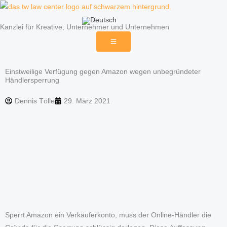
Zum
Inhalt
Kanzlei für Kreative, Unternehmer und Unternehmen
springen
Einstweilige Verfügung gegen Amazon wegen unbegründeter
Händlersperrung
Dennis Tölle
29. März 2021
Sperrt Amazon ein Verkäuferkonto, muss der Online-Händler die