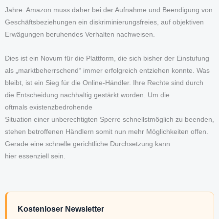
Jahre. Amazon muss daher bei der Aufnahme und Beendigung von
Geschäftsbeziehungen ein diskriminierungsfreies, auf objektiven
Erwägungen beruhendes Verhalten nachweisen.
Dies ist ein Novum für die Plattform, die sich bisher der Einstufung
als „marktbeherrschend“ immer erfolgreich entziehen konnte. Was
bleibt, ist ein Sieg für die Online-Händler. Ihre Rechte sind durch
die Entscheidung nachhaltig gestärkt worden. Um die
oftmals existenzbedrohende
Situation einer unberechtigten Sperre schnellstmöglich zu beenden,
stehen betroffenen Händlern somit nun mehr Möglichkeiten offen.
Gerade eine schnelle gerichtliche Durchsetzung kann
hier essenziell sein.
Kostenloser Newsletter