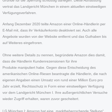
Gründe für die Sperrung schlüssig darlegen. Diese Auffassung
vertrat das Landgericht München in einem aktuellen einstweiligen
Verfügungsverfahren.
Anfang Dezember 2020 teilte Amazon einer Online-Händlerin per
E-Mail mit, dass ihr Verkäuferkonto deaktiviert sei. Auch alle
Angebote wurden von der Website entfernt und das Guthaben bis
auf Weiteres eingefroren.
Ohne weitere Details zu nennen, begründete Amazon dies damit,
dass die Händlerin Kundenrezensionen für ihre
Produkte manipuliert habe. Gegen diese Entscheidung des
amerikanischen Online-Riesen beantragte die Händlerin, die nach
eigenen Angaben einen Umsatz von rund einer Million Euro pro
Jahr erzielt, Rechtsschutz in Form einer einstweiligen Verfügung
vor dem Landgericht München I. Ihre außergerichtlichen Versuche
wieder Zugriff erhalten, waren zuvor gescheitert.
LG München I: Amazon hat eine „marktbeherrschende Stellung“