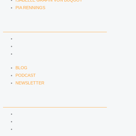
ISABELLE GRÄFIN VON BUQUOY
PIA RENNINGS
NEWS & INSIGHTS
BLOG
PODCAST
NEWSLETTER
BLOG
PODCAST
NEWSLETTER
KONTAKT
KONTAKTFORMULAR
E-MAIL
TELEFON