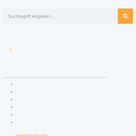
Suche
DE
|
EN
KOMPETENZEN
ARBEITSRECHT
DATENSCHUTZRECHT
MARKENRECHT
MEDIENRECHT
URHEBERRECHT
WETTBEWERBSRECHT