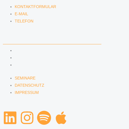
KONTAKTFORMULAR
E-MAIL
TELEFON
SERVICE
SEMINARE
DATENSCHUTZ
IMPRESSUM
SEMINARE
DATENSCHUTZ
IMPRESSUM
L
I
S
A
i
n
p
p