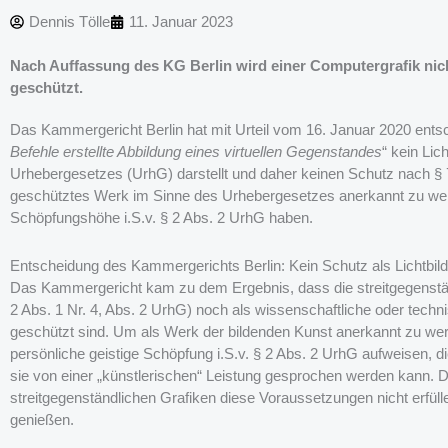
Dennis Tölle
11. Januar 2023
Nach Auffassung des KG Berlin wird einer Computergrafik nic
geschützt.
Das Kammergericht Berlin hat mit Urteil vom 16. Januar 2020 ents
Befehle erstellte Abbildung eines virtuellen Gegenstandes
“ kein Lic
Urhebergesetzes (UrhG) darstellt und daher keinen Schutz nach § 7
geschütztes Werk im Sinne des Urhebergesetzes anerkannt zu wer
Schöpfungshöhe i.S.v. § 2 Abs. 2 UrhG haben.
Entscheidung des Kammergerichts Berlin: Kein Schutz als Lichtbild
Das Kammergericht kam zu dem Ergebnis, dass die streitgegenstän
2 Abs. 1 Nr. 4, Abs. 2 UrhG) noch als wissenschaftliche oder techn
geschützt sind. Um als Werk der bildenden Kunst anerkannt zu we
persönliche geistige Schöpfung i.S.v. § 2 Abs. 2 UrhG aufweisen, 
sie von einer „künstlerischen“ Leistung gesprochen werden kann. D
streitgegenständlichen Grafiken diese Voraussetzungen nicht erfü
genießen.