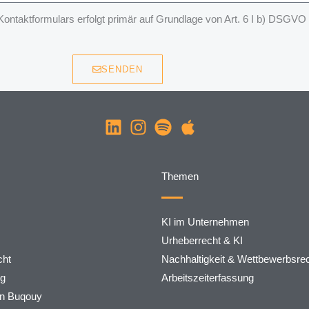
taktformulars erfolgt primär auf Grundlage von Art. 6 I b) DSGVO
SENDEN
Themen
KI im Unternehmen
Urheberrecht & KI
ht
Nachhaltigkeit & Wettbewerbsre
rg
Arbeitszeiterfassung
on Buqouy