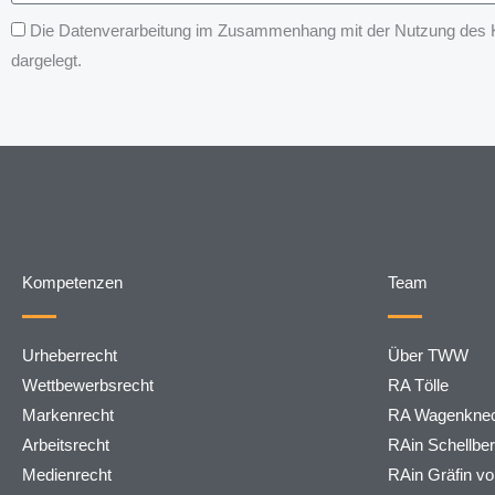
Die Datenverarbeitung im Zusammenhang mit der Nutzung des Kon
dargelegt.
Kompetenzen
Team
Urheberrecht
Über TWW
Wettbewerbsrecht
RA Tölle
Markenrecht
RA Wagenknec
Arbeitsrecht
RAin Schellbe
Medienrecht
RAin Gräfin v