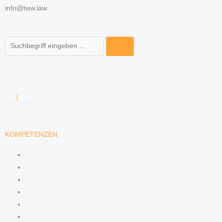
info@tww.law
Suche
DE
|
EN
KOMPETENZEN
ARBEITSRECHT
DATENSCHUTZRECHT
MARKENRECHT
MEDIENRECHT
URHEBERRECHT
WETTBEWERBSRECHT