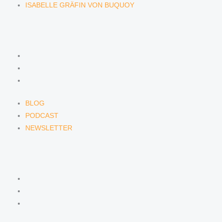
ISABELLE GRÄFIN VON BUQUOY
NEWS & INSIGHTS
BLOG
PODCAST
NEWSLETTER
BLOG
PODCAST
NEWSLETTER
KONTAKT
KONTAKTFORMULAR
E-MAIL
TELEFON