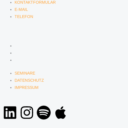
KONTAKTFORMULAR
E-MAIL
TELEFON
SERVICE
SEMINARE
DATENSCHUTZ
IMPRESSUM
SEMINARE
DATENSCHUTZ
IMPRESSUM
L
I
S
A
i
n
p
p