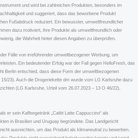
nstrument und wird bei zahlreichen Produkten, besonders im
 Nachhaltigkeit und suggeriert, dass das beworbene Produkt
hen Fußabdruck reduziert. Ein bewusster, umweltfreundlicher
hmen dazu motiviert, ihre Produkte als umweltfreundlich oder
hwierig, die Wahrheit hinter diesen Angaben zu überprüfen.
eder Fälle von irreführender umweltbezogener Werbung, um
isten. Ein bedeutender Erfolg war der Fall gegen HelloFresh, das
cht Berlin entschied, dass diese Form der umweltbezogenen
O 15/23). Auch die Drogeriekette dm wurde vom LG Karlsruhe dazu
rzichten (LG Karlsruhe, Urteil vom 26.07.2023 – 13 O 46/22).
als er sein Kaffeegetränk „Cafèt Latte Cappuccino“ als
ekten in Brasilien und Uruguay begründete. Das Landgericht
ht ausreichten, um das Produkt als klimaneutral zu bewerben.
it des Produkts nicht ausreichend belegt werden konnte und somit