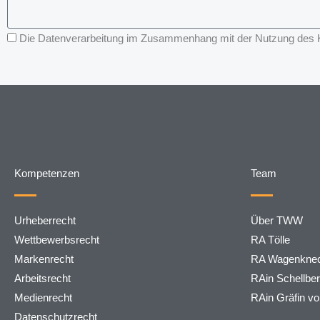
Die Datenverarbeitung im Zusammenhang mit der Nutzung des Kon
Kompetenzen
Team
Urheberrecht
Über TWW
Wettbewerbsrecht
RA Tölle
Markenrecht
RA Wagenknec
Arbeitsrecht
RAin Schellbe
Medienrecht
RAin Gräfin v
Datenschutzrecht