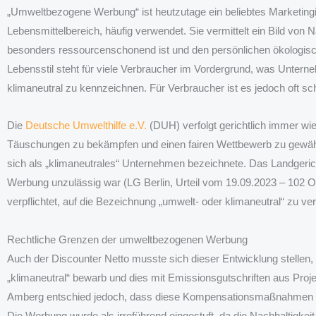
„Umweltbezogene Werbung“ ist heutzutage ein beliebtes Marketingi
Lebensmittelbereich, häufig verwendet. Sie vermittelt ein Bild von
besonders ressourcenschonend ist und den persönlichen ökologisc
Lebensstil steht für viele Verbraucher im Vordergrund, was Unterne
klimaneutral zu kennzeichnen. Für Verbraucher ist es jedoch oft sc
Die
Deutsche Umwelthilfe e.V.
(DUH) verfolgt gerichtlich immer wi
Täuschungen zu bekämpfen und einen fairen Wettbewerb zu gewährle
sich als „klimaneutrales“ Unternehmen bezeichnete. Das Landgeri
Werbung unzulässig war (LG Berlin, Urteil vom 19.09.2023 – 102 
verpflichtet, auf die Bezeichnung „umwelt- oder klimaneutral“ zu ve
Rechtliche Grenzen der umweltbezogenen Werbung
Auch der Discounter Netto musste sich dieser Entwicklung stellen, 
„klimaneutral“ bewarb und dies mit Emissionsgutschriften aus Proj
Amberg entschied jedoch, dass diese Kompensationsmaßnahmen nic
Die Werbung wurde als irreführend eingestuft, da die Nachhaltigke