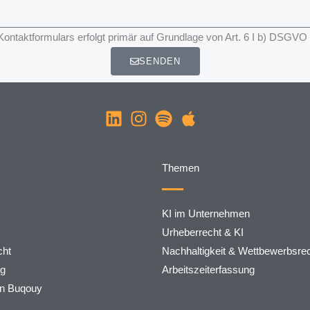
taktformulars erfolgt primär auf Grundlage von Art. 6 I b) DSGVO
SENDEN
Themen
KI im Unternehmen
Urheberrecht & KI
ht
Nachhaltigkeit & Wettbewerbsre
rg
Arbeitszeiterfassung
on Buqouy