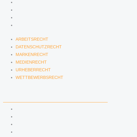
MARKENRECHT
MEDIENRECHT
URHEBERRECHT
WETTBEWERBSRECHT
ARBEITSRECHT
DATENSCHUTZRECHT
MARKENRECHT
MEDIENRECHT
URHEBERRECHT
WETTBEWERBSRECHT
ANWÄLTINNEN & ANWÄLTE
DENNIS TÖLLE
FLORIAN WAGENKNECHT
HANNA SCHELLBERG
ISABELLE GRÄFIN VON BUQUOY