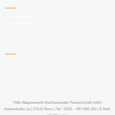
Themen
KI im Unternehmen
Urheberrecht & KI
Nachhaltigkeit & Wettbewerbsrecht
Arbeitszeiterfassung
Infos
Podcast
Blog
Seminare
Impressum
Datenschutz
Tölle Wagenknecht Rechtsanwälte Partnerschaft mbB |
Kaiserstraße 1a | 53113 Bonn | Tel.: 0228 – 387 560 200 | E-Mail: