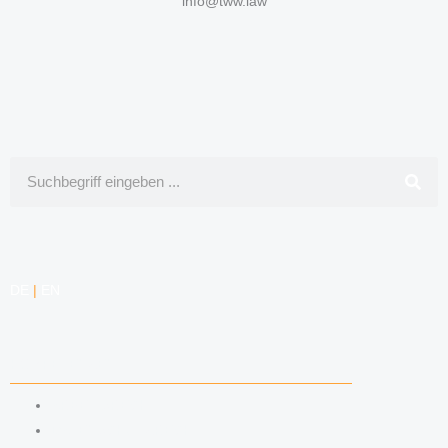
info@tww.law
Suche
DE
|
EN
KOMPETENZEN
ARBEITSRECHT
DATENSCHUTZRECHT