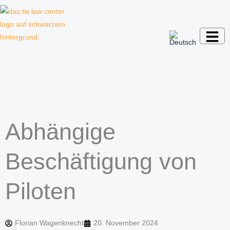
Zum
Inhalt
springen
Kanzlei für Kreative, Unternehmer und
Unternehmen
Abhängige
Beschäftigung von
Piloten
Florian Wagenknecht
20. November 2024