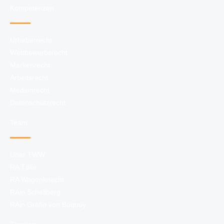
Kompetenzen
Urheberrecht
Wettbewerbsrecht
Markenrecht
Arbeitsrecht
Medienrecht
Datenschutzrecht
Team
Über TWW
RA Tölle
RA Wagenknecht
RAin Schellberg
RAin Gräfin von Buqouy