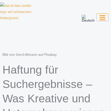
Zum
Inhalt
springen
Kanzlei für Kreative, Unternehmer und
Unternehmen
Bild von Gerd Altmann auf Pixabay
Haftung für
Suchergebnisse –
Was Kreative und