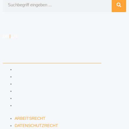
Suche
DE
|
EN
KOMPETENZEN
ARBEITSRECHT
DATENSCHUTZRECHT
MARKENRECHT
MEDIENRECHT
URHEBERRECHT
WETTBEWERBSRECHT
ARBEITSRECHT
DATENSCHUTZRECHT