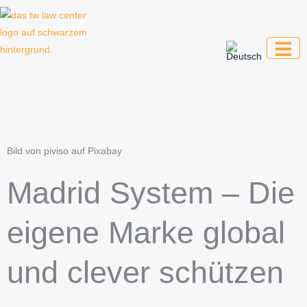
Zum
Inhalt
springen
Kanzlei für Kreative, Unternehmer und
Unternehmen
Bild von piviso auf Pixabay
Madrid System – Die
eigene Marke global
und clever schützen