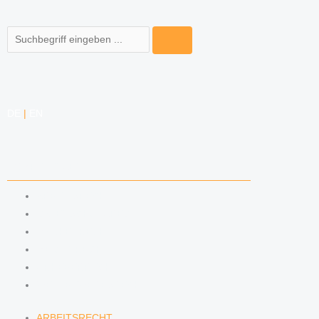
Suche
DE
|
EN
KOMPETENZEN
ARBEITSRECHT
DATENSCHUTZRECHT
MARKENRECHT
MEDIENRECHT
URHEBERRECHT
WETTBEWERBSRECHT
ARBEITSRECHT