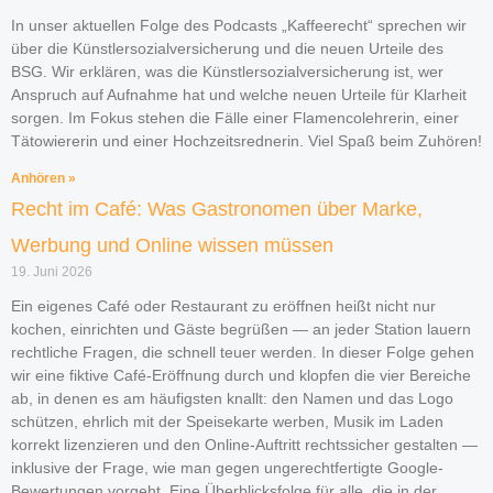
In unser aktuellen Folge des Podcasts „Kaffeerecht“ sprechen wir
über die Künstlersozialversicherung und die neuen Urteile des
BSG. Wir erklären, was die Künstlersozialversicherung ist, wer
Anspruch auf Aufnahme hat und welche neuen Urteile für Klarheit
sorgen. Im Fokus stehen die Fälle einer Flamencolehrerin, einer
Tätowiererin und einer Hochzeitsrednerin. Viel Spaß beim Zuhören!
Anhören »
Recht im Café: Was Gastronomen über Marke,
Werbung und Online wissen müssen
19. Juni 2026
Ein eigenes Café oder Restaurant zu eröffnen heißt nicht nur
kochen, einrichten und Gäste begrüßen — an jeder Station lauern
rechtliche Fragen, die schnell teuer werden. In dieser Folge gehen
wir eine fiktive Café-Eröffnung durch und klopfen die vier Bereiche
ab, in denen es am häufigsten knallt: den Namen und das Logo
schützen, ehrlich mit der Speisekarte werben, Musik im Laden
korrekt lizenzieren und den Online-Auftritt rechtssicher gestalten —
inklusive der Frage, wie man gegen ungerechtfertigte Google-
Bewertungen vorgeht. Eine Überblicksfolge für alle, die in der