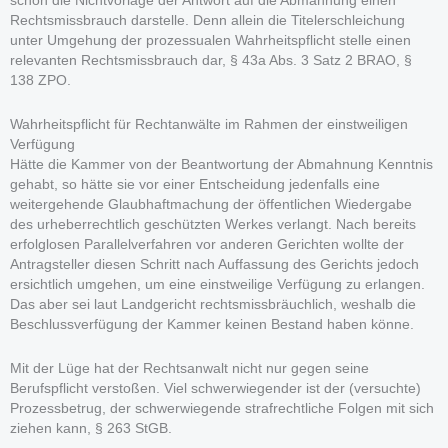
schon die Nichtvorlage der Antwort auf die Abmahnung einen
Rechtsmissbrauch darstelle. Denn allein die Titelerschleichung
unter Umgehung der prozessualen Wahrheitspflicht stelle einen
relevanten Rechtsmissbrauch dar, § 43a Abs. 3 Satz 2 BRAO, §
138 ZPO.
Wahrheitspflicht für Rechtanwälte im Rahmen der einstweiligen
Verfügung
Hätte die Kammer von der Beantwortung der Abmahnung Kenntnis
gehabt, so hätte sie vor einer Entscheidung jedenfalls eine
weitergehende Glaubhaftmachung der öffentlichen Wiedergabe
des urheberrechtlich geschützten Werkes verlangt. Nach bereits
erfolglosen Parallelverfahren vor anderen Gerichten wollte der
Antragsteller diesen Schritt nach Auffassung des Gerichts jedoch
ersichtlich umgehen, um eine einstweilige Verfügung zu erlangen.
Das aber sei laut Landgericht rechtsmissbräuchlich, weshalb die
Beschlussverfügung der Kammer keinen Bestand haben könne.
Mit der Lüge hat der Rechtsanwalt nicht nur gegen seine
Berufspflicht verstoßen. Viel schwerwiegender ist der (versuchte)
Prozessbetrug, der schwerwiegende strafrechtliche Folgen mit sich
ziehen kann, § 263 StGB.