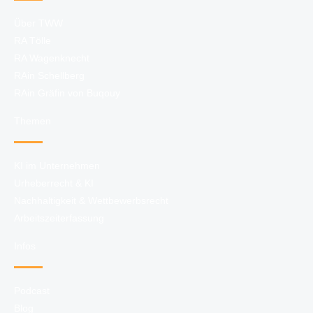
Über TWW
RA Tölle
RA Wagenknecht
RAin Schellberg
RAin Gräfin von Buqouy
Themen
KI im Unternehmen
Urheberrecht & KI
Nachhaltigkeit & Wettbewerbsrecht
Arbeitszeiterfassung
Infos
Podcast
Blog