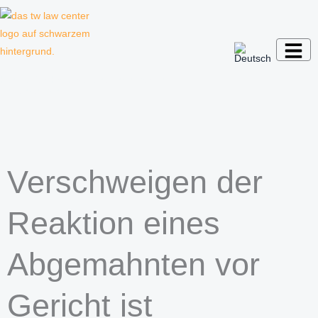
Zum
Inhalt
springen
Kanzlei für Kreative, Unternehmer und
Unternehmen
Verschweigen der
Reaktion eines
Abgemahnten vor
Gericht ist