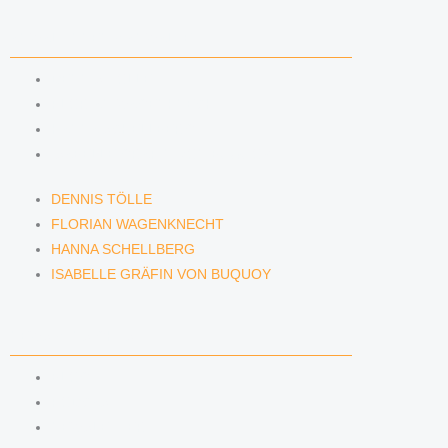
ANWÄLTINNEN & ANWÄLTE
DENNIS TÖLLE
FLORIAN WAGENKNECHT
HANNA SCHELLBERG
ISABELLE GRÄFIN VON BUQUOY
DENNIS TÖLLE
FLORIAN WAGENKNECHT
HANNA SCHELLBERG
ISABELLE GRÄFIN VON BUQUOY
NEWS & INSIGHTS
BLOG
PODCAST
NEWSLETTER