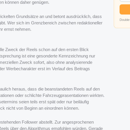
gen können daher genügen.
ckelten Grundsätze an und betont ausdrücklich, dass
Double-
gibt. Wer sich im Grenzbereich zwischen redaktioneller
hr ernst nehmen.
lle Zweck der Reels schon auf den ersten Blick
prechung ist eine gesonderte Kennzeichnung nur
merziellen Zweck sofort, also ohne analysierende
der Werbecharakter erst im Verlauf des Beitrags
haulich heraus, dass die beanstandeten Reels auf den
ationen oder schlichte Fahrzeugprasentationen wirkten.
ermins seien teils erst spät oder nur beiläufig
k nicht von Beginn an einordnen können.
estehenden Follower abstellt. Zur angesprochenen
Reels über den Algorithmus empfohlen würden. Gerade