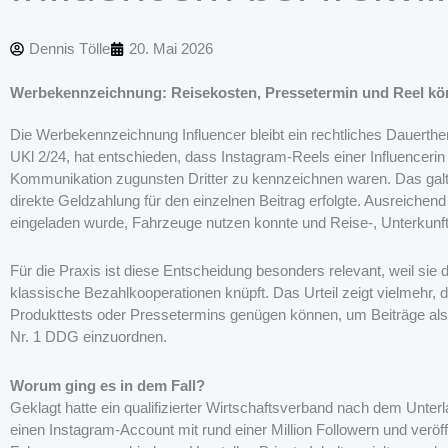
Dennis Tölle
20. Mai 2026
Werbekennzeichnung: Reisekosten, Pressetermin und Reel kön
Die Werbekennzeichnung Influencer bleibt ein rechtliches Dauert
UKl 2/24, hat entschieden, dass Instagram-Reels einer Influencer
Kommunikation zugunsten Dritter zu kennzeichnen waren. Das gal
direkte Geldzahlung für den einzelnen Beitrag erfolgte. Ausreichend
eingeladen wurde, Fahrzeuge nutzen konnte und Reise-, Unterkun
Für die Praxis ist diese Entscheidung besonders relevant, weil sie
klassische Bezahlkooperationen knüpft. Das Urteil zeigt vielmehr, 
Produkttests oder Pressetermins genügen können, um Beiträge al
Nr. 1 DDG einzuordnen.
Worum ging es in dem Fall?
Geklagt hatte ein qualifizierter Wirtschaftsverband nach dem Unter
einen Instagram-Account mit rund einer Million Followern und veröff