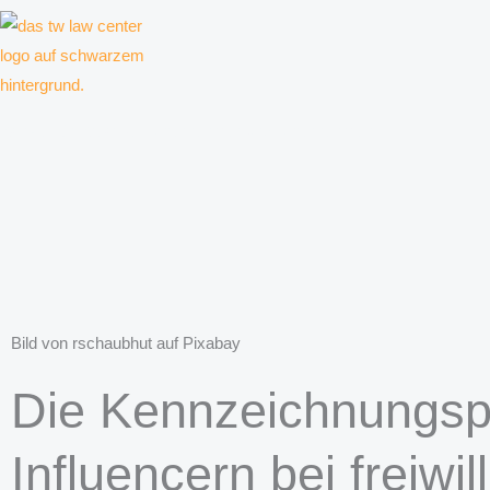
Zum
Inhalt
springen
Kanzlei für Kreative, Unternehmer und Unternehmen
Bild von rschaubhut auf Pixabay
Die Kennzeichnungspf
Influencern bei freiwi