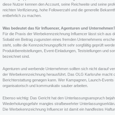
diese Nutzer kennen den Account, seine Reichweite und seine profe
reichten Verifizierung, hohe Followerzahl und die generelle Bekannt
entbehrlich zu machen.
Was bedeutet das für Influencer, Agenturen und Unternehmen
Für die Praxis der Werbekennzeichnung Influencer lässt sich aus d
Sobald ein Beitrag zugunsten eines fremden Unternehmens ersche
steht, sollte die Kennzeichnungspflicht sehr sorgfältig geprüft werd
Produktbereitstellungen, Event-Einladungen, Teststellungen und sons
bezeichnet sind.
Agenturen und werbende Unternehmen sollten sich nicht darauf verl
der Werbekennzeichnung herausführt. Das OLG Karlsruhe macht deu
Berichterstattung genøgen kann. Wer Kampagnen, Launch-Events oder
organisatorisch und kommunikativ sauber arbeiten.
Ebenso wichtig: Das Gericht hat den Unterlassungsanspruch beja
Wiederholungsgefahr mangles strafbewehrter Unterlassungserkläru
Die Werbekennzeichnung Influencer ist damit ein handfestes Haftu