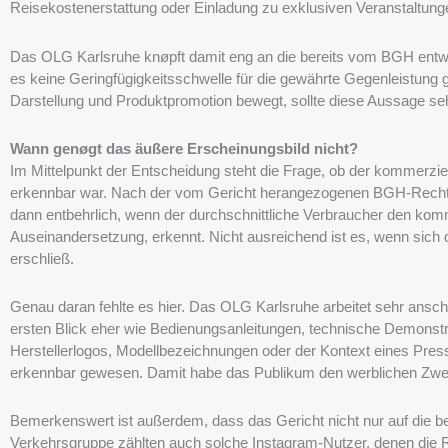
Reisekostenerstattung oder Einladung zu exklusiven Veranstaltun
Das OLG Karlsruhe knøpft damit eng an die bereits vom BGH entwi
es keine Geringfügigkeitsschwelle für die gewährte Gegenleistung 
Darstellung und Produktpromotion bewegt, sollte diese Aussage se
Wann genøgt das äußere Erscheinungsbild nicht?
Im Mittelpunkt der Entscheidung steht die Frage, ob der kommerzie
erkennbar war. Nach der vom Gericht herangezogenen BGH-Rechts
dann entbehrlich, wenn der durchschnittliche Verbraucher den kom
Auseinandersetzung, erkennt. Nicht ausreichend ist es, wenn sich 
erschließ.
Genau daran fehlte es hier. Das OLG Karlsruhe arbeitet sehr ansc
ersten Blick eher wie Bedienungsanleitungen, technische Demonstr
Herstellerlogos, Modellbezeichnungen oder der Kontext eines Presset
erkennbar gewesen. Damit habe das Publikum den werblichen Zwec
Bemerkenswert ist außerdem, dass das Gericht nicht nur auf die b
Verkehrsgruppe zählten auch solche Instagram-Nutzer, denen die 