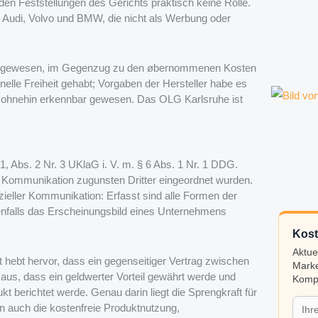
den Feststellungen des Gerichts praktisch keine Rolle.
r Audi, Volvo und BMW, die nicht als Werbung oder
chtet gewesen, im Gegenzug zu den øbernommenen Kosten
nelle Freiheit gehabt; Vorgaben der Hersteller habe es
m ohnehin erkennbar gewesen. Das OLG Karlsruhe ist
, Abs. 2 Nr. 3 UKlaG i. V. m. § 6 Abs. 1 Nr. 1 DDG.
 Kommunikation zugunsten Dritter eingeordnet wurden.
ieller Kommunikation: Erfasst sind alle Formen der
denfalls das Erscheinungsbild eines Unternehmens
Kost
Aktue
 hebt hervor, dass ein gegenseitiger Vertrag zwischen
Marke
hr aus, dass ein geldwerter Vorteil gewährt werde und
Kompa
t berichtet werde. Genau darin liegt die Sprengkraft für
n auch die kostenfreie Produktnutzung,