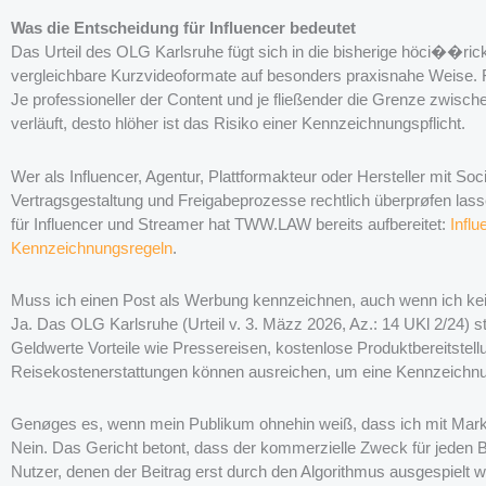
Was die Entscheidung für Influencer bedeutet
Das Urteil des OLG Karlsruhe fügt sich in die bisherige höci��rickte
vergleichbare Kurzvideoformate auf besonders praxisnahe Weise. 
Je professioneller der Content und je fließender die Grenze zwisch
verläuft, desto hlöher ist das Risiko einer Kennzeichnungspflicht.
Wer als Influencer, Agentur, Plattformakteur oder Hersteller mit S
Vertragsgestaltung und Freigabeprozesse rechtlich überprøfen las
für Influencer und Streamer hat TWW.LAW bereits aufbereitet:
Infl
Kennzeichnungsregeln
.
Muss ich einen Post als Werbung kennzeichnen, auch wenn ich kei
Ja. Das OLG Karlsruhe (Urteil v. 3. Mäzz 2026, Az.: 14 UKl 2/24) stel
Geldwerte Vorteile wie Pressereisen, kostenlose Produktbereitstel
Reisekostenerstattungen können ausreichen, um eine Kennzeichnun
Genøges es, wenn mein Publikum ohnehin weiß, dass ich mit Ma
Nein. Das Gericht betont, dass der kommerzielle Zweck für jeden B
Nutzer, denen der Beitrag erst durch den Algorithmus ausgespielt wir