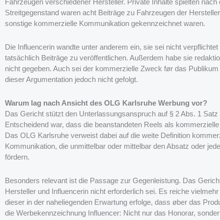
Fahrzeugen verschiedener Hersteller. Private Inhalte spielten nach 
Streitgegenstand waren acht Beiträge zu Fahrzeugen der Herstelle
sonstige kommerzielle Kommunikation gekennzeichnet waren.
Die Influencerin wandte unter anderem ein, sie sei nicht verpfli
tatsächlich Beiträge zu veröffentlichen. Außerdem habe sie redaktio
nicht gegeben. Auch sei der kommerzielle Zweck før das Publiku
dieser Argumentation jedoch nicht gefolgt.
Warum lag nach Ansicht des OLG Karlsruhe Werbung vor?
Das Gericht stützt den Unterlassungsanspruch auf § 2 Abs. 1 Satz 1
Entscheidend war, dass die beanstandeten Reels als kommerzielle
Das OLG Karlsruhe verweist dabei auf die weite Definition kommerz
Kommunikation, die unmittelbar oder mittelbar den Absatz oder je
fördern.
Besonders relevant ist die Passage zur Gegenleistung. Das Gericht
Hersteller und Influencerin nicht erforderlich sei. Es reiche vielme
dieser in der naheliegenden Erwartung erfolge, dass øber das Produk
die Werbekennzeichnung Influencer: Nicht nur das Honorar, sonder