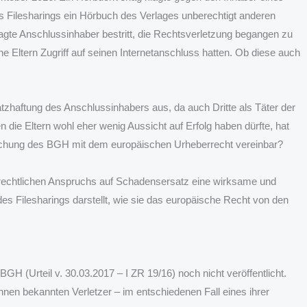
 Filesharings ein Hörbuch des Verlages unberechtigt anderen
lagte Anschlussinhaber bestritt, die Rechtsverletzung begangen zu
e Eltern Zugriff auf seinen Internetanschluss hatten. Ob diese auch
zhaftung des Anschlussinhabers aus, da auch Dritte als Täter der
die Eltern wohl eher wenig Aussicht auf Erfolg haben dürfte, hat
echung des BGH mit dem europäischen Urheberrecht vereinbar?
rrechtlichen Anspruchs auf Schadensersatz eine wirksame und
 Filesharings darstellt, wie sie das europäische Recht von den
s
H (Urteil v. 30.03.2017 – I ZR 19/16) noch nicht veröffentlicht.
hnen bekannten Verletzer – im entschiedenen Fall eines ihrer