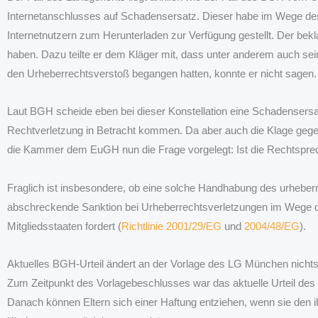
Internetanschlusses auf Schadensersatz. Dieser habe im Wege des
Internetnutzern zum Herunterladen zur Verfügung gestellt. Der bek
haben. Dazu teilte er dem Kläger mit, dass unter anderem auch sein
den Urheberrechtsverstoß begangen hatten, konnte er nicht sagen.
Laut BGH scheide eben bei dieser Konstellation eine Schadensersat
Rechtverletzung in Betracht kommen. Da aber auch die Klage gegen 
die Kammer dem EuGH nun die Frage vorgelegt: Ist die Rechtspr
Fraglich ist insbesondere, ob eine solche Handhabung des urhebe
abschreckende Sanktion bei Urheberrechtsverletzungen im Wege des
Mitgliedsstaaten fordert (
Richtlinie 2001/29/EG
und
2004/48/EG
).
Aktuelles BGH-Urteil ändert an der Vorlage des LG München nicht
Zum Zeitpunkt des Vorlagebeschlusses war das aktuelle Urteil des BG
Danach können Eltern sich einer Haftung entziehen, wenn sie den i