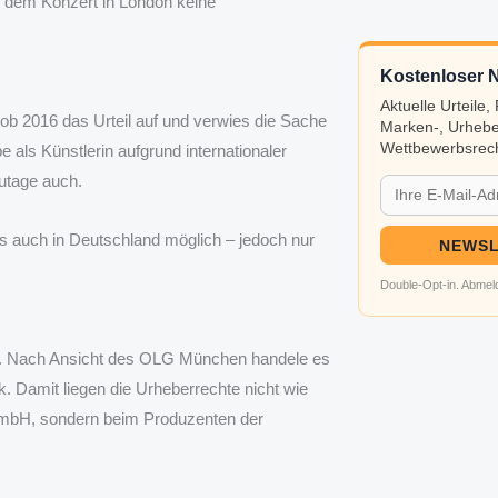
i dem Konzert in London keine
Kostenloser N
Aktuelle Urteile
hob 2016 das Urteil auf und verwies die Sache
Marken-, Urhebe
Wettbewerbsrech
als Künstlerin aufgrund internationaler
utage auch.
s auch in Deutschland möglich – jedoch nur
NEWSL
Double-Opt-in. Abmeld
017. Nach Ansicht des OLG München handele es
. Damit liegen die Urheberrechte nicht wie
GmbH, sondern beim Produzenten der