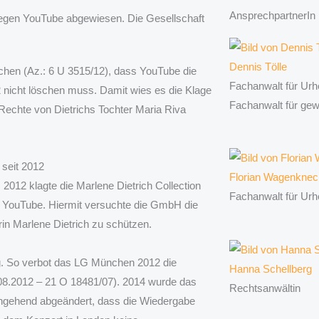
AnsprechpartnerIn
gegen YouTube abgewiesen. Die Gesellschaft
Dennis Tölle
chen (Az.: 6 U 3515/12), dass YouTube die
Fachanwalt für Urh
 nicht löschen muss. Damit wies es die Klage
Fachanwalt für ge
Rechte von Dietrichs Tochter Maria Riva
 seit 2012
Florian Wagenknec
2012 klagte die Marlene Dietrich Collection
Fachanwalt für Urh
te YouTube. Hiermit versuchte die GmbH die
in Marlene Dietrich zu schützen.
olg. So verbot das LG München 2012 die
Hanna Schellberg
8.08.2012 – 21 O 18481/07). 2014 wurde das
Rechtsanwältin
hingehend abgeändert, dass die Wiedergabe