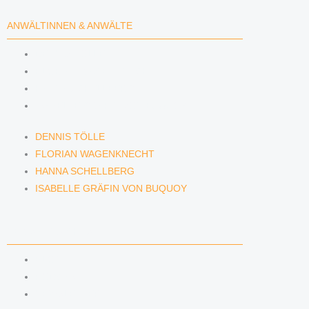
ANWÄLTINNEN & ANWÄLTE
DENNIS TÖLLE
FLORIAN WAGENKNECHT
HANNA SCHELLBERG
ISABELLE GRÄFIN VON BUQUOY
DENNIS TÖLLE
FLORIAN WAGENKNECHT
HANNA SCHELLBERG
ISABELLE GRÄFIN VON BUQUOY
NEWS & INSIGHTS
BLOG
PODCAST
NEWSLETTER