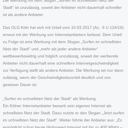
Die Werbung mit dem Slogan „Surfen im schnellsten Netz der
Stadt“ ist unzulässig, soweit der Anbieter nicht dauerhaft schneller
ist als andere Anbieter.
Das OLG Köln hat sich mit Urteil vom 10.03.2017 (Az.: 6 U 124/16)
erneut mit der Werbung von Internetanbietern befasst. Dem Urteil
zu Folge ist eine Werbung mit dem Slogan „
Surfen im schnellsten
Netz der Stadt
“ und „
mehr als jeder andere Anbieter
“
wettbewerbswidrig und folglich unzulässig, soweit der werbende
Anbieter nicht dauerhaft eine schnellere Internetgeschwindigkeit
zur Verfügung stellt als andere Anbieter. Die Werbung sei nur dann
zulässig, wenn der Geschwindigkeitsvorteil deutlich und von
gewisser Dauer ist.
„Surfen im schnellsten Netz der Stadt“ als Werbung
Ein Kölner Internetanbieter bewarb sein eigenes Internet als
schnellstes Netz der Stadt. Dazu nutzte er den Slogan „
Jetzt surfen
im schnellsten Netz der Stadt
“. Weiter führte der Anbieter aus: „
Es
ermöglicht schon heute Highspeed Internet mit bis zu 400 Mbit/s –