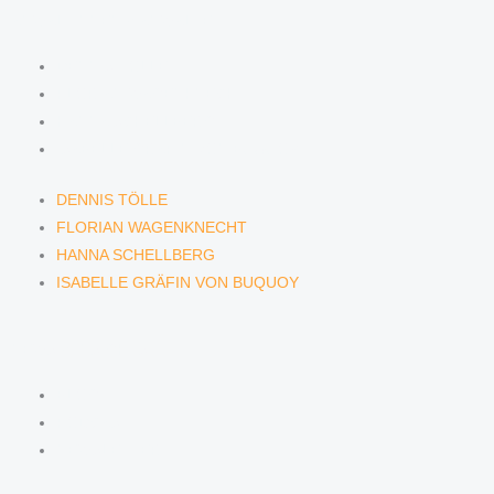
ANWÄLTINNEN & ANWÄLTE
DENNIS TÖLLE
FLORIAN WAGENKNECHT
HANNA SCHELLBERG
ISABELLE GRÄFIN VON BUQUOY
DENNIS TÖLLE
FLORIAN WAGENKNECHT
HANNA SCHELLBERG
ISABELLE GRÄFIN VON BUQUOY
NEWS & INSIGHTS
BLOG
PODCAST
NEWSLETTER