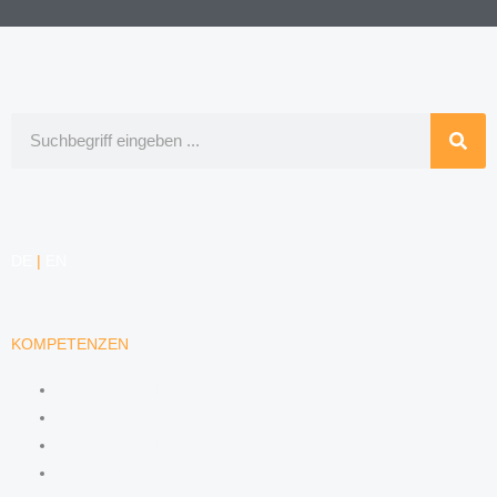
Suche
DE
|
EN
KOMPETENZEN
ARBEITSRECHT
DATENSCHUTZRECHT
MARKENRECHT
MEDIENRECHT