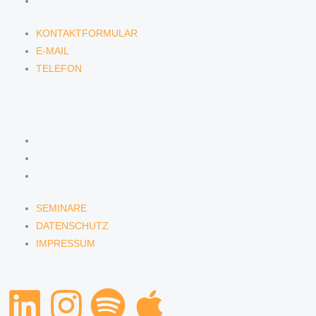
TELEFON
KONTAKTFORMULAR
E-MAIL
TELEFON
SERVICE
SEMINARE
DATENSCHUTZ
IMPRESSUM
SEMINARE
DATENSCHUTZ
IMPRESSUM
L
I
S
A