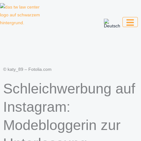
Zum
Inhalt
springen
Kanzlei für Kreative, Unternehmer und
Unternehmen
© katy_89 – Fotolia.com
Schleichwerbung auf
Instagram:
Modebloggerin zur