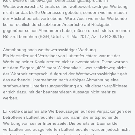
Reichweite eines etwaigen Unterlassungsanspruchs im
Wettbewerbsrecht. Oftmals sei bei wettbewerbswidriger Werbung
nicht nur das bloße Unterlassen geboten, sondern vielmehr auch
der Rückruf bereits vertriebener Ware. Auch wenn der Werbende
keine rechtlich durchsetzbaren Ansprüche auf Rückgabe
gegenüber seinen Abnehmern habe, müsse er sich stets um einen
Rückruf bemühen (BGH, Urteil v. 4. Mai 2017, Az.: I ZR 208/15).
Abmahnung nach wettbewerbswidriger Werbung
Ein Hersteller und Vertreiber von Luftentfeuchtern war mit der
Werbung seiner Konkurrenten nicht einverstanden. Diese warben
mit dem Slogan: „40% mehr Wirksamkeit“, was schlichtweg nicht
der Wahrheit entsprach. Aufgrund der Wettbewerbswidrigkeit gab
das werbende Unternehmen nach erfolgter Abmahnung eine
strafbewehrte Unterlassungserklärung ab. Mit dieser verpflichtete
er sich dazu, mit der beanstandeten Aussage nicht mehr zu
werben.
Er klebte daraufhin alle Werbeaussagen auf den Verpackungen der
betroffenen Luftentfeuchter ab und nahm die entsprechende
Werbung von seiner Internetseite. Die bereits an Baumärkte
verkauften und ausgelieferten Luftentfeuchter wurden jedoch nicht