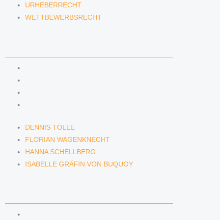
URHEBERRECHT
WETTBEWERBSRECHT
ANWÄLTINNEN & ANWÄLTE
DENNIS TÖLLE
FLORIAN WAGENKNECHT
HANNA SCHELLBERG
ISABELLE GRÄFIN VON BUQUOY
DENNIS TÖLLE
FLORIAN WAGENKNECHT
HANNA SCHELLBERG
ISABELLE GRÄFIN VON BUQUOY
NEWS & INSIGHTS
BLOG