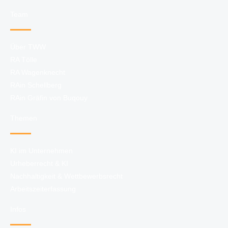
Team
Über TWW
RA Tölle
RA Wagenknecht
RAin Schellberg
RAin Gräfin von Buqouy
Themen
KI im Unternehmen
Urheberrecht & KI
Nachhaltigkeit & Wettbewerbsrecht
Arbeitszeiterfassung
Infos