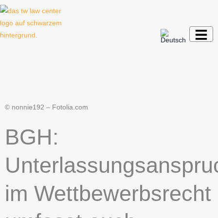
Zum
Inhalt
springen
Kanzlei für Kreative, Unternehmer und
Unternehmen
© nonnie192 – Fotolia.com
BGH:
Unterlassungsanspru
im Wettbewerbsrecht