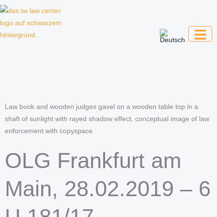
Zum
Inhalt
springen
Kanzlei für Kreative, Unternehmer und
Unternehmen
Law book and wooden judges gavel on a wooden table top in a
shaft of sunlight with rayed shadow effect, conceptual image of law
enforcement with copyspace
OLG Frankfurt am
Main, 28.02.2019 – 6
U 181/17