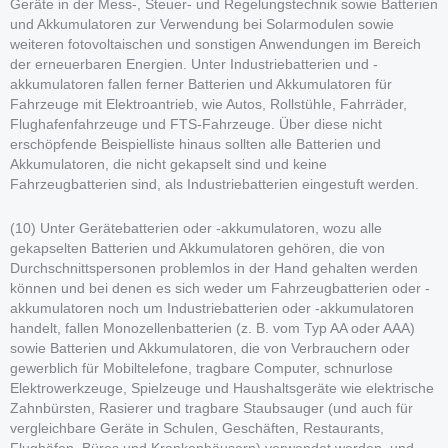
Geräte in der Mess-, Steuer- und Regelungstechnik sowie Batterien
und Akkumulatoren zur Verwendung bei Solarmodulen sowie
weiteren fotovoltaischen und sonstigen Anwendungen im Bereich
der erneuerbaren Energien. Unter Industriebatterien und -
akkumulatoren fallen ferner Batterien und Akkumulatoren für
Fahrzeuge mit Elektroantrieb, wie Autos, Rollstühle, Fahrräder,
Flughafenfahrzeuge und FTS-Fahrzeuge. Über diese nicht
erschöpfende Beispielliste hinaus sollten alle Batterien und
Akkumulatoren, die nicht gekapselt sind und keine
Fahrzeugbatterien sind, als Industriebatterien eingestuft werden.
(10) Unter Gerätebatterien oder -akkumulatoren, wozu alle
gekapselten Batterien und Akkumulatoren gehören, die von
Durchschnittspersonen problemlos in der Hand gehalten werden
können und bei denen es sich weder um Fahrzeugbatterien oder -
akkumulatoren noch um Industriebatterien oder -akkumulatoren
handelt, fallen Monozellenbatterien (z. B. vom Typ AA oder AAA)
sowie Batterien und Akkumulatoren, die von Verbrauchern oder
gewerblich für Mobiltelefone, tragbare Computer, schnurlose
Elektrowerkzeuge, Spielzeuge und Haushaltsgeräte wie elektrische
Zahnbürsten, Rasierer und tragbare Staubsauger (und auch für
vergleichbare Geräte in Schulen, Geschäften, Restaurants,