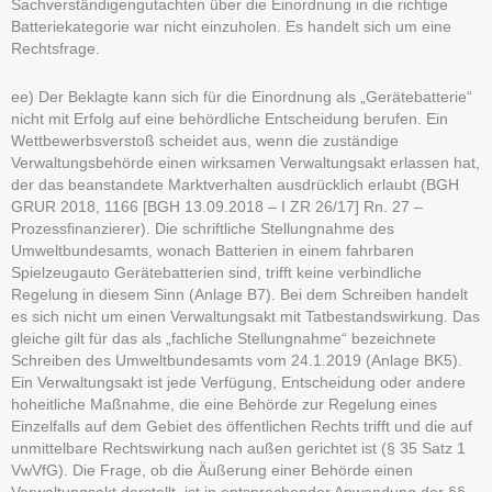
Sachverständigengutachten über die Einordnung in die richtige
Batteriekategorie war nicht einzuholen. Es handelt sich um eine
Rechtsfrage.
ee) Der Beklagte kann sich für die Einordnung als „Gerätebatterie“
nicht mit Erfolg auf eine behördliche Entscheidung berufen. Ein
Wettbewerbsverstoß scheidet aus, wenn die zuständige
Verwaltungsbehörde einen wirksamen Verwaltungsakt erlassen hat,
der das beanstandete Marktverhalten ausdrücklich erlaubt (BGH
GRUR 2018, 1166 [BGH 13.09.2018 – I ZR 26/17] Rn. 27 –
Prozessfinanzierer). Die schriftliche Stellungnahme des
Umweltbundesamts, wonach Batterien in einem fahrbaren
Spielzeugauto Gerätebatterien sind, trifft keine verbindliche
Regelung in diesem Sinn (Anlage B7). Bei dem Schreiben handelt
es sich nicht um einen Verwaltungsakt mit Tatbestandswirkung. Das
gleiche gilt für das als „fachliche Stellungnahme“ bezeichnete
Schreiben des Umweltbundesamts vom 24.1.2019 (Anlage BK5).
Ein Verwaltungsakt ist jede Verfügung, Entscheidung oder andere
hoheitliche Maßnahme, die eine Behörde zur Regelung eines
Einzelfalls auf dem Gebiet des öffentlichen Rechts trifft und die auf
unmittelbare Rechtswirkung nach außen gerichtet ist (§ 35 Satz 1
VwVfG). Die Frage, ob die Äußerung einer Behörde einen