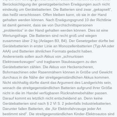
Berücksichtigung der gesetzgeberischen Erwägungen auch nicht
eindeutig um Gerätebatterien. Die Batterien sind zwar „gekapselt“,
das heißt verschlossen. Offen bleiben kann, ob sie in der Hand
gehalten werden können. Nach Erwägungsgrund 10 der Richtlinie
ist damit gemeint, dass sie von Durchschnittspersonen
„problemlos“ in der Hand gehalten werden können. Dies ist eine
Wertungsfrage. Die Batterien sind recht groß und wiegen
zusammen über 2 kg (Anlagen B3, B4). Der Gesetzgeber dürfte bei
Gerätebatterien in erster Linie an Monozellenbatterien (Typ AA oder
AAA) und Batterien ähnlichen Formats gedacht haben.
Andererseits sollen auch Akkus von „schnurlosen
Elektrowerkzeugen“ und tragbaren Staubsaugern zu den
Gerätebatterien zählen. Die Akkus von Heckenscheren,
Bohrmaschinen oder Rasenmähern können in Größe und Gewicht
durchaus in die Nähe der streitgegenständlichen Akkus kommen.
Nicht stichhaltig dürfte damit das Argument des Landgerichts sein,
wonach die streitgegenständlichen Batterien aufgrund ihrer Größe
nicht in die im Handel verfügbaren Rücknahmebehälter passen.
Darauf kommt es letztlich nicht entscheidend an. Denn keine
Gerätebatterien sind nach § 2 VI S. 2 jedenfalls Industriebatterien.
Darunter fallen Batterien, die „für Elektrofahrzeuge jeder Art
bestimmt sind“. Die streitgegenständlichen Kinder-Elektroautos sind