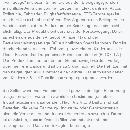
„Fahrzeuge“ in diesem Sinne. Die aus den Erwägungsgründen
ersichtliche Auflistung von Fahrzeugen mit Elektroantrieb (Autos,
Rollstühle, Fahrräder, Flughafenfahrzeuge, FTS-Fahrzeuge) ist
ausdrücklich nicht abschließend. Das Argument des Beklagten, es
handele sich bei dem Produkt um ein Spielzeug, erscheint nicht
stichhaltig. Das Produkt dient durchaus der Fortbewegung. Dafür
sprechen die aus dem Angebot (Anlage K1) und der
Betriebsanleitung (Anlage B6) ersichtlichen Spezifikationen. Dort ist
durchgehend von einem „Fahrzeug“ bzw. einem „Kinderauto“ die
Rede. Es wird das Tragen eines Helmes empfohlen (Bl.107 d.A.).
Das Produkt kann auf unebenem Grund bewegt werden, verfügt
über mehrere Gänge und ist bis zu 5 km/h schnell. Die Fahrtzeit mit
den beigefügten Akkus beträgt eine Stunde. Das Auto kann daher
von Kindern z.B. bei Familienspaziergängen genutzt werden.
dd) Selbst wenn man von einer nicht ganz eindeutigen Einordnung
ausgehen wollte, wären im Zweifel die Bestimmungen über
Industriebatterien anzuwenden. Nach § 2 V S. 3 BattG sind auf
Batterien, die keine Fahrzeug-, Industrie- oder Gerätebatterien
sind, die Vorschriften über Industriebatterien anzuwenden. Daraus
ist abzuleiten, dass in Zweifelsfällen von Industriebatterien
auszugehen ist. Das vom Beklagten beantragte