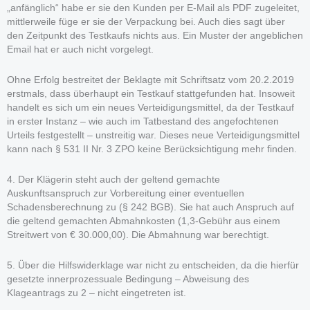
„anfänglich“ habe er sie den Kunden per E-Mail als PDF zugeleitet,
mittlerweile füge er sie der Verpackung bei. Auch dies sagt über
den Zeitpunkt des Testkaufs nichts aus. Ein Muster der angeblichen
Email hat er auch nicht vorgelegt.
Ohne Erfolg bestreitet der Beklagte mit Schriftsatz vom 20.2.2019
erstmals, dass überhaupt ein Testkauf stattgefunden hat. Insoweit
handelt es sich um ein neues Verteidigungsmittel, da der Testkauf
in erster Instanz – wie auch im Tatbestand des angefochtenen
Urteils festgestellt – unstreitig war. Dieses neue Verteidigungsmittel
kann nach § 531 II Nr. 3 ZPO keine Berücksichtigung mehr finden.
4. Der Klägerin steht auch der geltend gemachte
Auskunftsanspruch zur Vorbereitung einer eventuellen
Schadensberechnung zu (§ 242 BGB). Sie hat auch Anspruch auf
die geltend gemachten Abmahnkosten (1,3-Gebühr aus einem
Streitwert von € 30.000,00). Die Abmahnung war berechtigt.
5. Über die Hilfswiderklage war nicht zu entscheiden, da die hierfür
gesetzte innerprozessuale Bedingung – Abweisung des
Klageantrags zu 2 – nicht eingetreten ist.