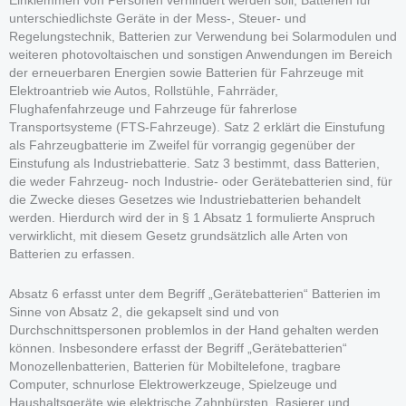
Einklemmen von Personen verhindert werden soll, Batterien für
unterschiedlichste Geräte in der Mess-, Steuer- und
Regelungstechnik, Batterien zur Verwendung bei Solarmodulen und
weiteren photovoltaischen und sonstigen Anwendungen im Bereich
der erneuerbaren Energien sowie Batterien für Fahrzeuge mit
Elektroantrieb wie Autos, Rollstühle, Fahrräder,
Flughafenfahrzeuge und Fahrzeuge für fahrerlose
Transportsysteme (FTS-Fahrzeuge). Satz 2 erklärt die Einstufung
als Fahrzeugbatterie im Zweifel für vorrangig gegenüber der
Einstufung als Industriebatterie. Satz 3 bestimmt, dass Batterien,
die weder Fahrzeug- noch Industrie- oder Gerätebatterien sind, für
die Zwecke dieses Gesetzes wie Industriebatterien behandelt
werden. Hierdurch wird der in § 1 Absatz 1 formulierte Anspruch
verwirklicht, mit diesem Gesetz grundsätzlich alle Arten von
Batterien zu erfassen.
Absatz 6 erfasst unter dem Begriff „Gerätebatterien“ Batterien im
Sinne von Absatz 2, die gekapselt sind und von
Durchschnittspersonen problemlos in der Hand gehalten werden
können. Insbesondere erfasst der Begriff „Gerätebatterien“
Monozellenbatterien, Batterien für Mobiltelefone, tragbare
Computer, schnurlose Elektrowerkzeuge, Spielzeuge und
Haushaltsgeräte wie elektrische Zahnbürsten, Rasierer und