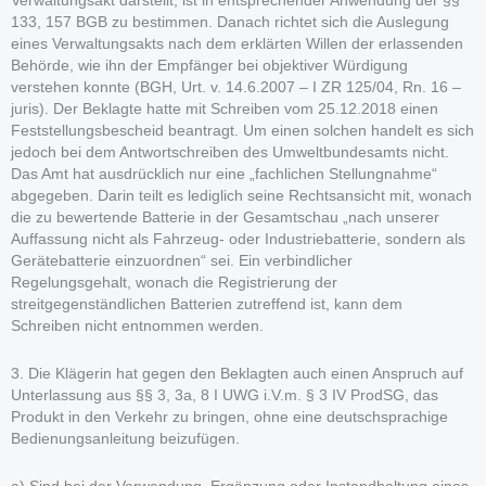
Verwaltungsakt darstellt, ist in entsprechender Anwendung der §§
133, 157 BGB zu bestimmen. Danach richtet sich die Auslegung
eines Verwaltungsakts nach dem erklärten Willen der erlassenden
Behörde, wie ihn der Empfänger bei objektiver Würdigung
verstehen konnte (BGH, Urt. v. 14.6.2007 – I ZR 125/04, Rn. 16 –
juris). Der Beklagte hatte mit Schreiben vom 25.12.2018 einen
Feststellungsbescheid beantragt. Um einen solchen handelt es sich
jedoch bei dem Antwortschreiben des Umweltbundesamts nicht.
Das Amt hat ausdrücklich nur eine „fachlichen Stellungnahme“
abgegeben. Darin teilt es lediglich seine Rechtsansicht mit, wonach
die zu bewertende Batterie in der Gesamtschau „nach unserer
Auffassung nicht als Fahrzeug- oder Industriebatterie, sondern als
Gerätebatterie einzuordnen“ sei. Ein verbindlicher
Regelungsgehalt, wonach die Registrierung der
streitgegenständlichen Batterien zutreffend ist, kann dem
Schreiben nicht entnommen werden.
3. Die Klägerin hat gegen den Beklagten auch einen Anspruch auf
Unterlassung aus §§ 3, 3a, 8 I UWG i.V.m. § 3 IV ProdSG, das
Produkt in den Verkehr zu bringen, ohne eine deutschsprachige
Bedienungsanleitung beizufügen.