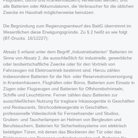
Flughäfen, Büros und Krankenhäusern) verwendet werden, und
alle Batterien oder Akkumulatoren, die Verbraucher für die üblichen
Zwecke im Haushalt möglicherweise benutzen.
Die Begründung zum Regierungsentwurf des BattG übernimmt im
Wesentlichen diese Erwägungsgründe. Zu § 2 heißt es wie folgt
(BT-Drucks. 16/12227):
Absatz 5 erfasst unter dem Begriff „Industriebatterien“ Batterien im
Sinne von Absatz 2, die ausschließlich für industrielle, gewerbliche
oder landwirtschaftliche Zwecke oder für den Vortrieb von
Fahrzeugen mit Elektroantrieb bestimmt sind. Hierzu zählen
insbesondere Batterien für die Not- oder Reservestromversorgung
in Krankenhäusern, Flughäfen oder Büros, Batterien zum Einsatz in
Zügen oder Flugzeugen und Batterien für Offshorebohrinseln,
Schiffe und Leuchttürme. Ferner zählen dazu Batterien zur
ausschließlichen Nutzung für tragbare Inkassogeräte in Geschäften
und Restaurants, Strichcodelesegeräte in Geschäften,
professionelle Videotechnik für Fernsehsender und Studios,
Gruben- und Taucherlampen an Helmen von Bergleuten und
Berufstauchern, Batterien für Sicherheitssysteme von elektrisch
betätigten Türen, mit denen das Blockieren der Tür oder das