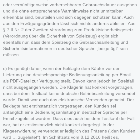
oder vernünftigerweise vorhersehbaren Gebrauchsdauer ausgehen
und die ohne entsprechende Warnhinweise nicht unmittelbar
erkennbar sind, beurteilen und sich dagegen schützen kann. Auch
aus den Erwägungsgründen lässt sich nichts anderes ableiten. Aus
§ 7 II Nr. 2 der Zweiten Verordnung zum Produktsicherheitsgesetz
(Verordnung über die Sicherheit von Spielzeug) ergibt sich
ebenfalls nur, dass dem Spielzeug die Gebrauchsanleitung und
Sicherheitsinformationen in deutscher Sprache „beigefügt“ sein
müssen.
c) Es genügt daher, wenn der Beklagte dem Käufer vor der
Lieferung eine deutschsprachige Bedienungsanleitung per Email
als PDF-Datei zur Verfügung stellt. Davon kann jedoch im Streitfall
nicht ausgegangen werden. Die Klägerin hat konkret vorgetragen,
dass bei dem Testkauf keine deutsche Betriebsanleitung versendet
wurde. Damit war auch das elektronische Versenden gemeint. Der
Beklagte hat erstinstanzlich vorgetragen, den Kunden sei
anfänglich eine Bedienungsanleitung in deutscher Sprache per
Email zugeleitet worden. Dass dies auch bei dem Testkauf der Fall
war, hat er erstinstanzlich nicht konkret dargelegt. In der
Klageerwiderung verwendet er lediglich das Präsens („den Kunden
wird … zugeleitet“). Im Schriftsatz vom 8.12.2016 heißt es,