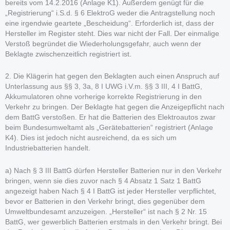
bereits vom 14.2.2016 (Anlage K1). Außerdem genügt für die
„Registrierung“ i.S.d. § 6 ElektroG weder die Antragstellung noch
eine irgendwie geartete „Bescheidung“. Erforderlich ist, dass der
Hersteller im Register steht. Dies war nicht der Fall. Der einmalige
Verstoß begründet die Wiederholungsgefahr, auch wenn der
Beklagte zwischenzeitlich registriert ist.
2. Die Klägerin hat gegen den Beklagten auch einen Anspruch auf
Unterlassung aus §§ 3, 3a, 8 I UWG i.V.m. §§ 3 III, 4 I BattG,
Akkumulatoren ohne vorherige korrekte Registrierung in den
Verkehr zu bringen. Der Beklagte hat gegen die Anzeigepflicht nach
dem BattG verstoßen. Er hat die Batterien des Elektroautos zwar
beim Bundesumweltamt als „Gerätebatterien“ registriert (Anlage
K4). Dies ist jedoch nicht ausreichend, da es sich um
Industriebatterien handelt.
a) Nach § 3 III BattG dürfen Hersteller Batterien nur in den Verkehr
bringen, wenn sie dies zuvor nach § 4 Absatz 1 Satz 1 BattG
angezeigt haben Nach § 4 I BattG ist jeder Hersteller verpflichtet,
bevor er Batterien in den Verkehr bringt, dies gegenüber dem
Umweltbundesamt anzuzeigen. „Hersteller“ ist nach § 2 Nr. 15
BattG, wer gewerblich Batterien erstmals in den Verkehr bringt. Bei