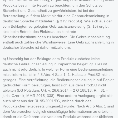
a) Sind bei der Verwendung, Ergänzung oder Instandhaltung eines
Produkts bestimmte Regeln zu beachten, um den Schutz von
Sicherheit und Gesundheit zu gewährleisten, ist bei der
Bereitstellung auf dem Markt hierfür eine Gebrauchsanleitung in
deutscher Sprache mitzuliefern (§ 3 IV ProdSG). Wie sich aus der
vom Beklagten vorgelegten Gebrauchsanweisung (S. 15) ergibt,
sind beim Betrieb des Elektroautos konkrete
Sicherheitsbestimmungen zu beachten. Die Gebrauchsanleitung
enthält auch zahlreiche Warnhinweise. Eine Gebrauchsanleitung in
deutscher Sprache ist daher mitzuliefern.
b) Unstreitig hat der Beklagte dem Produkt zunächst keine
deutsche Gebrauchsanleitung in Papierform beigefügt. Dies ist
auch nicht erforderlich. In welcher Form eine Bedienungsanleitung
mitzuliefern ist, ist in § 3 Abs. 4 Satz 1, 1. Halbsatz ProdSG nicht
geregelt. Eine Verpflichtung, die Bedienungsanleitung in auf Papier
gedruckter Form beizufügen, lässt sich aus dem ProdSG nicht
ableiten (LG Potsdam, Urt. v. 26.6.2014 – 2 O 188/13, Rn. 31 –
juris; Czernik, MMR 2015, 338). Eine andere Auslegung ergibt sich
auch nicht aus der RL 95/2001/EG, welche durch das
Produktsicherheitsgesetz umgesetzt wurde. Nach Art. 5 Abs. 1 sind
dem Verbraucher lediglich einschlägige Informationen zu erteilen,
damit er die Gefahren, die von dem Produkt während der üblichen