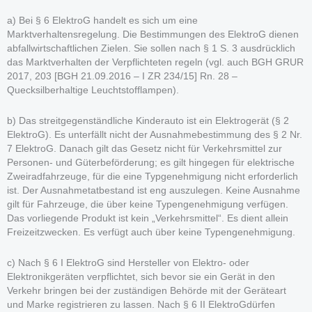
a) Bei § 6 ElektroG handelt es sich um eine
Marktverhaltensregelung. Die Bestimmungen des ElektroG dienen
abfallwirtschaftlichen Zielen. Sie sollen nach § 1 S. 3 ausdrücklich
das Marktverhalten der Verpflichteten regeln (vgl. auch BGH GRUR
2017, 203 [BGH 21.09.2016 – I ZR 234/15] Rn. 28 –
Quecksilberhaltige Leuchtstofflampen).
b) Das streitgegenständliche Kinderauto ist ein Elektrogerät (§ 2
ElektroG). Es unterfällt nicht der Ausnahmebestimmung des § 2 Nr.
7 ElektroG. Danach gilt das Gesetz nicht für Verkehrsmittel zur
Personen- und Güterbeförderung; es gilt hingegen für elektrische
Zweiradfahrzeuge, für die eine Typgenehmigung nicht erforderlich
ist. Der Ausnahmetatbestand ist eng auszulegen. Keine Ausnahme
gilt für Fahrzeuge, die über keine Typengenehmigung verfügen.
Das vorliegende Produkt ist kein „Verkehrsmittel“. Es dient allein
Freizeitzwecken. Es verfügt auch über keine Typengenehmigung.
c) Nach § 6 I ElektroG sind Hersteller von Elektro- oder
Elektronikgeräten verpflichtet, sich bevor sie ein Gerät in den
Verkehr bringen bei der zuständigen Behörde mit der Geräteart
und Marke registrieren zu lassen. Nach § 6 II ElektroGdürfen