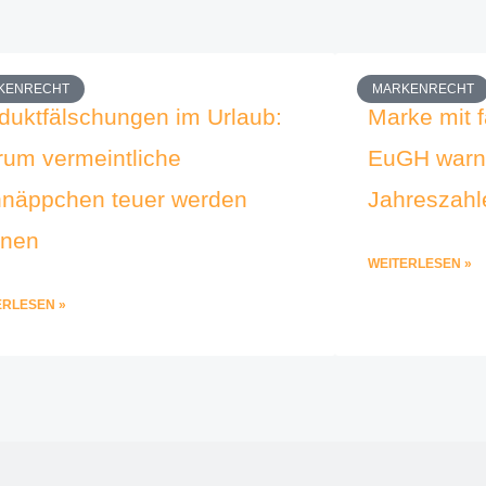
KENRECHT
MARKENRECHT
duktfälschungen im Urlaub:
Marke mit f
um vermeintliche
EuGH warnt
näppchen teuer werden
Jahreszahl
nnen
WEITERLESEN »
ERLESEN »