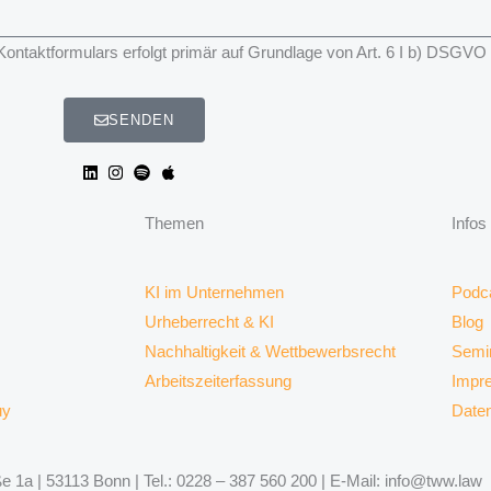
taktformulars erfolgt primär auf Grundlage von Art. 6 I b) DSGVO
SENDEN
Themen
Infos
KI im Unternehmen
Podc
Urheberrecht & KI
Blog
Nachhaltigkeit & Wettbewerbsrecht
Semi
Arbeitszeiterfassung
Impr
uy
Date
 1a | 53113 Bonn | Tel.: 0228 – 387 560 200 | E-Mail: info@tww.law