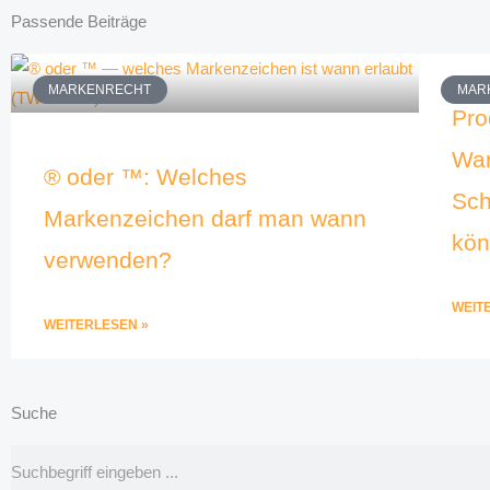
Passende Beiträge
MARKENRECHT
MAR
Pro
War
® oder ™: Welches
Sch
Markenzeichen darf man wann
kö
verwenden?
WEIT
WEITERLESEN »
Suche
Suche