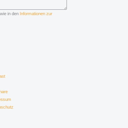
 wie in den
Informationen zur
ast
nare
essum
nschutz