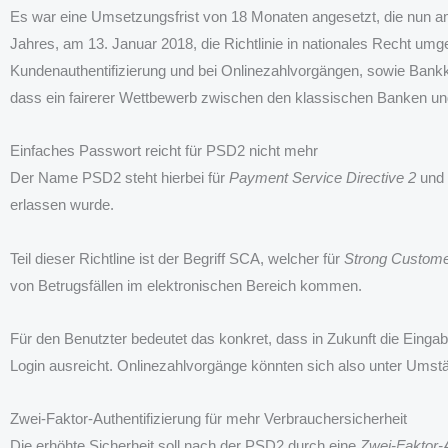
Es war eine Umsetzungsfrist von 18 Monaten angesetzt, die nun am
Jahres, am 13. Januar 2018, die Richtlinie in nationales Recht um
Kundenauthentifizierung und bei Onlinezahlvorgängen, sowie Bankkon
dass ein fairerer Wettbewerb zwischen den klassischen Banken und
Einfaches Passwort reicht für PSD2 nicht mehr
Der Name PSD2 steht hierbei für
Payment Service Directive 2
und 
erlassen wurde.
Teil dieser Richtline ist der Begriff SCA, welcher für
Strong Customer
von Betrugsfällen im elektronischen Bereich kommen.
Für den Benutzter bedeutet das konkret, dass in Zukunft die Eing
Login ausreicht. Onlinezahlvorgänge könnten sich also unter Umst
Zwei-Faktor-Authentifizierung für mehr Verbrauchersicherheit
Die erhöhte Sicherheit soll nach der PSD2 durch eine
Zwei-Faktor-A