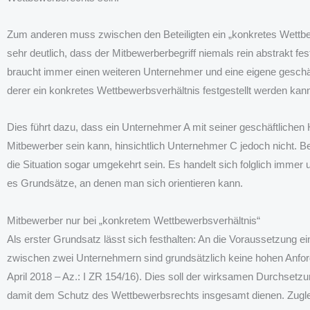
Zum anderen muss zwischen den Beteiligten ein „konkretes Wettbew
sehr deutlich, dass der Mitbewerberbegriff niemals rein abstrakt fest
braucht immer einen weiteren Unternehmer und eine eigene geschä
derer ein konkretes Wettbewerbsverhältnis festgestellt werden kan
Dies führt dazu, dass ein Unternehmer A mit seiner geschäftliche
Mitbewerber sein kann, hinsichtlich Unternehmer C jedoch nicht. B
die Situation sogar umgekehrt sein. Es handelt sich folglich immer 
es Grundsätze, an denen man sich orientieren kann.
Mitbewerber nur bei „konkretem Wettbewerbsverhältnis“
Als erster Grundsatz lässt sich festhalten: An die Voraussetzung 
zwischen zwei Unternehmern sind grundsätzlich keine hohen Anforde
April 2018 – Az.: I ZR 154/16). Dies soll der wirksamen Durchsetz
damit dem Schutz des Wettbewerbsrechts insgesamt dienen. Zuglei