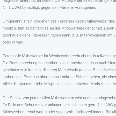
Mitglieder unterstützen wollen. Die Mitbewerber eines derart gefö
Nr. 1 UWG berechtigt, gegen den Förderer vorzugehen.
Umgekehrt ist ein Vorgehen des Förderers gegen Mitbewerber des
möglich. Ihm selbst fehlt es an der Mitbewerbereigenschaft. Daran 
durchaus eigene Interessen haben kann, z.B. mit Provisionen am
beteiligt wird.
Potenzielle Mitbewerber im Wettbewerbsrecht ebenfalls teilweise g
Die Rechtsprechung hat darüber hinaus anerkannt, dass auch Unte
geschützt sein können, die ihren Markteintritt (auch z.B. nur in e
vorbereiten. Es muss aber schon konkrete Schritte geben, die eine
Allein die grundsätzliche Möglichkeit eines späteren Marktzutritts rei
Der Schutz von potenziellen Mitbewerbern wird auch nur eingeschrä
für Fälle des Schutzes vor unlauteren Handlungen gem. § 4 UWG gelt
Mitbewerbers erschweren oder sogar vollständig verhindern. Bei a