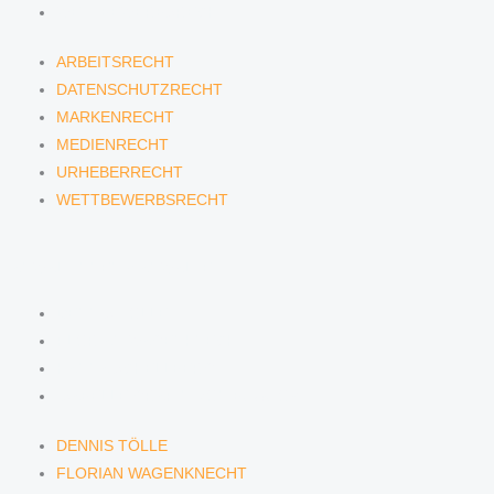
WETTBEWERBSRECHT
ARBEITSRECHT
DATENSCHUTZRECHT
MARKENRECHT
MEDIENRECHT
URHEBERRECHT
WETTBEWERBSRECHT
ANWÄLTINNEN & ANWÄLTE
DENNIS TÖLLE
FLORIAN WAGENKNECHT
HANNA SCHELLBERG
ISABELLE GRÄFIN VON BUQUOY
DENNIS TÖLLE
FLORIAN WAGENKNECHT