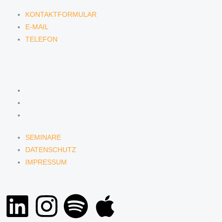
KONTAKTFORMULAR
E-MAIL
TELEFON
SERVICE
SEMINARE
DATENSCHUTZ
IMPRESSUM
SEMINARE
DATENSCHUTZ
IMPRESSUM
L
I
S
A
i
n
p
p