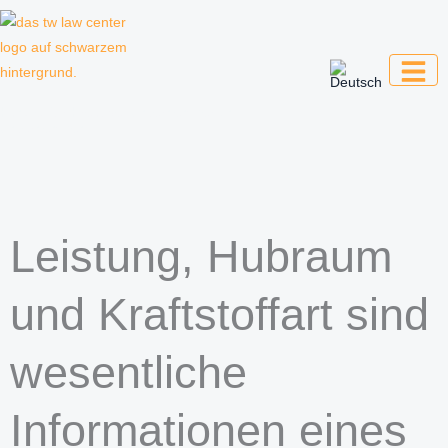
Zum
Inhalt
springen
Kanzlei für Kreative, Unternehmer und
Unternehmen
Leistung, Hubraum
und Kraftstoffart sind
wesentliche
Informationen eines