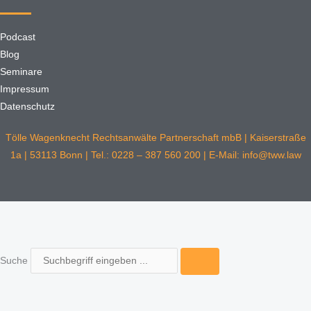
Podcast
Blog
Seminare
Impressum
Datenschutz
Tölle Wagenknecht Rechtsanwälte Partnerschaft mbB | Kaiserstraße
1a | 53113 Bonn | Tel.: 0228 – 387 560 200 | E-Mail: info@tww.law
Suche