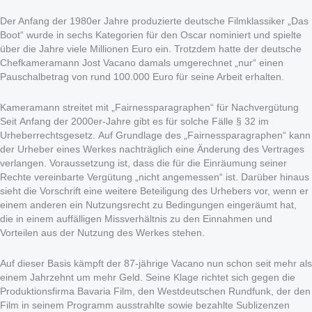
Der Anfang der 1980er Jahre produzierte deutsche Filmklassiker „Das
Boot“ wurde in sechs Kategorien für den Oscar nominiert und spielte
über die Jahre viele Millionen Euro ein. Trotzdem hatte der deutsche
Chefkameramann Jost Vacano damals umgerechnet „nur“ einen
Pauschalbetrag von rund 100.000 Euro für seine Arbeit erhalten.
Kameramann streitet mit „Fairnessparagraphen“ für Nachvergütung
Seit Anfang der 2000er-Jahre gibt es für solche Fälle § 32 im
Urheberrechtsgesetz. Auf Grundlage des „Fairnessparagraphen“ kann
der Urheber eines Werkes nachträglich eine Änderung des Vertrages
verlangen. Voraussetzung ist, dass die für die Einräumung seiner
Rechte vereinbarte Vergütung „nicht angemessen“ ist. Darüber hinaus
sieht die Vorschrift eine weitere Beteiligung des Urhebers vor, wenn er
einem anderen ein Nutzungsrecht zu Bedingungen eingeräumt hat,
die in einem auffälligen Missverhältnis zu den Einnahmen und
Vorteilen aus der Nutzung des Werkes stehen.
Auf dieser Basis kämpft der 87-jährige Vacano nun schon seit mehr als
einem Jahrzehnt um mehr Geld. Seine Klage richtet sich gegen die
Produktionsfirma Bavaria Film, den Westdeutschen Rundfunk, der den
Film in seinem Programm ausstrahlte sowie bezahlte Sublizenzen